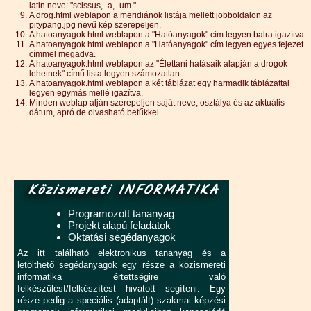
latin neve: "scissus, -a, -um.".
A drog.html weblapon a meridiánok listája mellett jobboldalon az
pitypang.jpg nevű kép szerepeljen.
A hatoanyagok.html weblapon a "Hatóanyagok" cím legyen balra igazítva.
A hatoanyagok.html weblapon a "Hatóanyagok" cím legyen egyes fejezet
címmel megadva.
A hatoanyagok.html weblapon az "Élettani hatásaik alapján a drogok
lehetnek" című lista legyen számozatlan.
A hatoanyagok.html weblapon a két táblázat egy harmadik táblázattal
legyen egymás mellé igazítva.
Minden weblap alján szerepeljen saját neve, osztálya és az aktuális
dátum, apró de olvasható betűkkel.
Közismereti INFORMATIKA
Programozott tananyag
Projekt alapú feladatok
Oktatási segédanyagok
Az itt található elektronikus tananyag és a
letölthető segédanyagok egy része a közismereti
informatika értettségire való
felkészülést/felkészítést hivatott segíteni. Egy
része pedig a speciális (adaptált) szakmai képzési