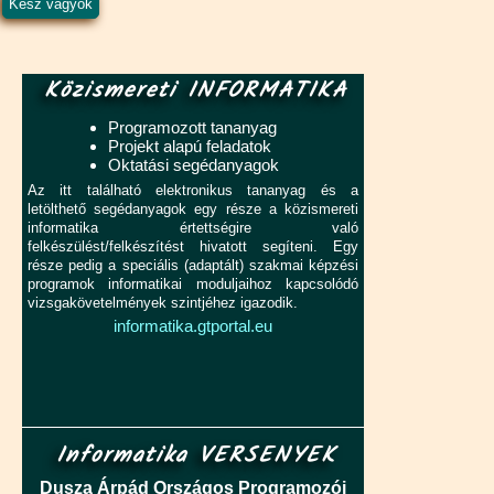
Közismereti INFORMATIKA
Programozott tananyag
Projekt alapú feladatok
Oktatási segédanyagok
Az itt található elektronikus tananyag és a
letölthető segédanyagok egy része a közismereti
informatika értettségire való
felkészülést/felkészítést hivatott segíteni. Egy
része pedig a speciális (adaptált) szakmai képzési
programok informatikai moduljaihoz kapcsolódó
vizsgakövetelmények szintjéhez igazodik.
informatika.gtportal.eu
Informatika VERSENYEK
Dusza Árpád Országos Programozói