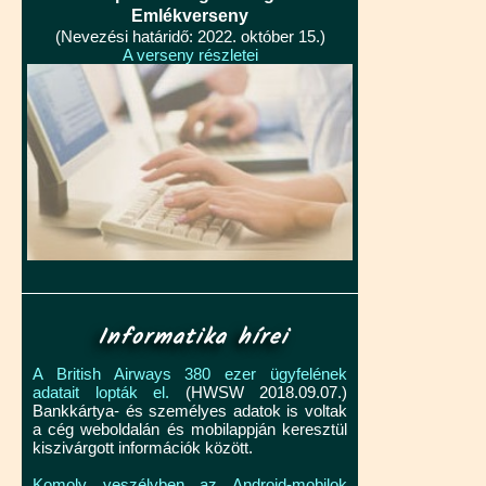
Emlékverseny
(Nevezési határidő: 2022. október 15.)
A verseny részletei
Informatika hírei
A British Airways 380 ezer ügyfelének
adatait lopták el.
(HWSW 2018.09.07.)
Bankkártya- és személyes adatok is voltak
a cég weboldalán és mobilappján keresztül
kiszivárgott információk között.
Komoly veszélyben az Android-mobilok