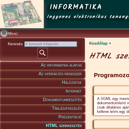
INFORMATIKA
Ingyenes elektronikus tanany
Menü
Kezdőlap
Keresés
HTML szer
Az informatika alapjai
Az operációs rendszer
Programozo
Hálózatok
Internet
A SGML egy mester
Dokumentumkészítés
dokumentumleíró n
csak általános ajá
Táblázatkezelés
kellene leírni eg
Prezentáció
HTML szerkesztés