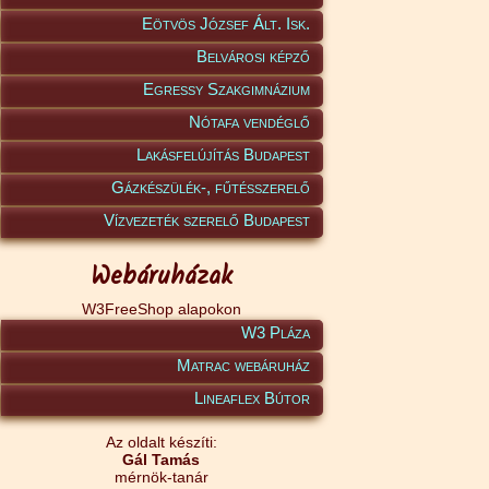
Eötvös József Ált. Isk.
Belvárosi képző
Egressy Szakgimnázium
Nótafa vendéglő
Lakásfelújítás Budapest
Gázkészülék-, fűtésszerelő
Vízvezeték szerelő Budapest
Webáruházak
W3FreeShop alapokon
W3 Pláza
Matrac webáruház
Lineaflex Bútor
Az oldalt készíti:
Gál Tamás
mérnök-tanár