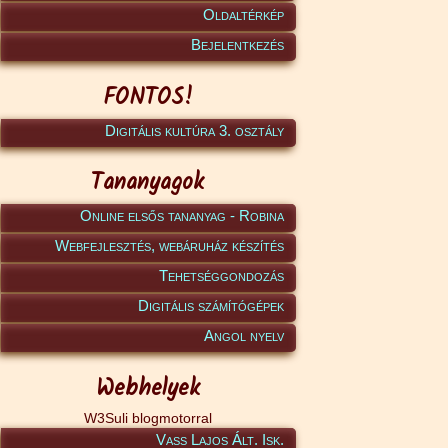
Oldaltérkép
Bejelentkezés
FONTOS!
Digitális kultúra 3. osztály
Tananyagok
Online elsős tananyag - Robina
Webfejlesztés, webáruház készítés
Tehetséggondozás
Digitális számítógépek
Angol nyelv
Webhelyek
W3Suli blogmotorral
Vass Lajos Ált. Isk.