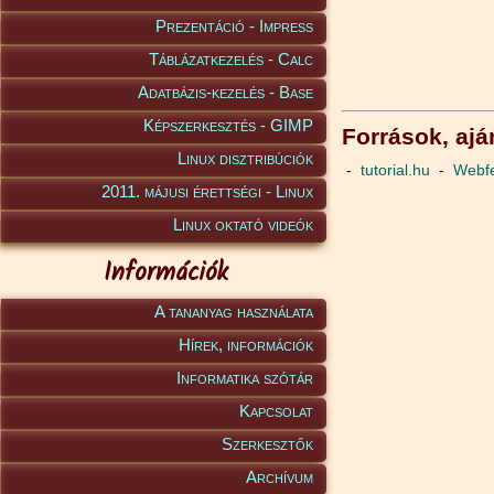
Prezentáció - Impress
Táblázatkezelés - Calc
Adatbázis-kezelés - Base
Képszerkesztés - GIMP
Források, aján
Linux disztribúciók
-
tutorial.hu
-
Webfe
2011. májusi érettségi - Linux
Linux oktató videók
Információk
A tananyag használata
Hírek, információk
Informatika szótár
Kapcsolat
Szerkesztők
Archívum