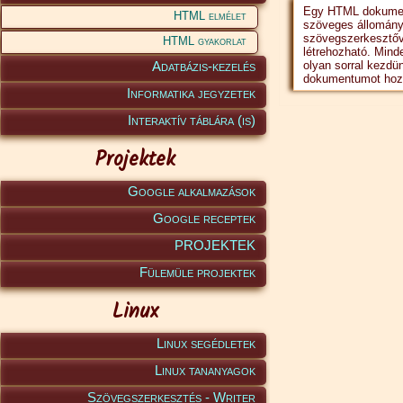
Egy HTML dokume
HTML elmélet
szöveges állomány
szövegszerkesztőve
HTML gyakorlat
létrehozható. Mi
Adatbázis-kezelés
olyan sorral kezdün
dokumentumot hoz
Informatika jegyzetek
Interaktív táblára (is)
Projektek
Google alkalmazások
Google receptek
PROJEKTEK
Fülemüle projektek
Linux
Linux segédletek
Linux tananyagok
Szövegszerkesztés - Writer