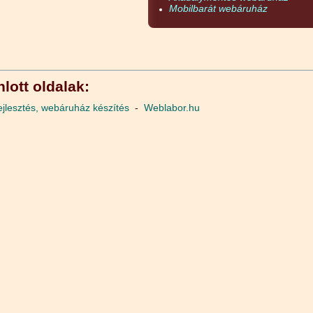
Mobilbarát webáruház
lott oldalak:
jlesztés, webáruház készítés
-
Weblabor.hu