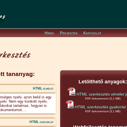
ag
Hírek
Projektek
Kapcsolat
kesztés
tt tananyag:
Letölthető anyagok:
HTML elmélet
HTML szerkesztés elmélet j
séges nyelv, azon belül is egy
PDF dokumentum (3,1 MB)
yelv. Nem egy konkrét nyelv,
nlásokat tartalmaz, hogyan is
HTML szerkesztés gyakorlat 
y dokumentumot….
PDF dokumentum (3,1 MB)
HTML gyakorlat