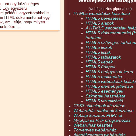
Webfejlesztés tanagy
ntum egy közönséges
. Egy egyszerű
(webfejlesztes.gtportal.eu)
l például jegyzettömbbel is
HTML5 weboldalak készítése
nden HTML dokumentumot egy
HTML5 bevezetése
k, ami leírja, hogy milyen
HTML5 alapok
unk létre….
A HTML5 weboldalak felép
HTML5 dokumentumfej (
tartalma
HTML5 szöveges tartalo
HTML5 linkek
HTML5 listák
HTML5 táblázatok
HTML5 képek
HTML5 űrlapok
HTML5 beágyazott keret
HTML5 multimédia
HTML5 weboldalak kialakí
HTML5 elemek jellemzői
HTML5 események
Szkriptek használata
HTML5 vizualizáció
CSS3 stíluslapok készítése
Webáruház sablonok készítése
Weblap készítés PHP7-el
MySQLi és PHP programozás
Webáruház készítés
Törvényes webáruház
Akadálymentes webáruház