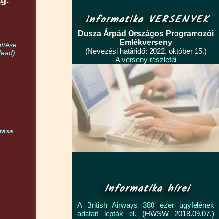
ag:
Informatika VERSENYEK
Dusza Árpád Országos Programozói
Emlékverseny
ítése
(Nevezési határidő: 2022. október 15.)
Head)
A verseny részletei
m
tása
Informatika hírei
A British Airways 380 ezer ügyfelének
adatait lopták el.
(HWSW 2018.09.07.)