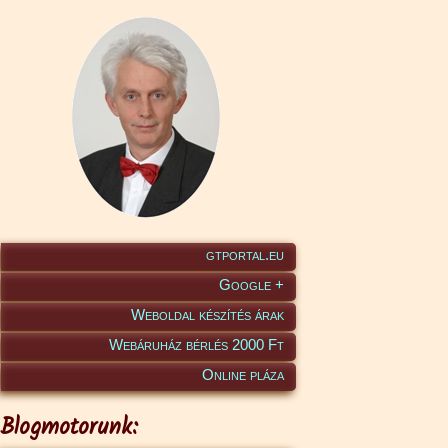
gtportal.eu
Google +
Weboldal készítés árak
Webáruház bérlés 2000 Ft
Online pláza
Blogmotorunk: