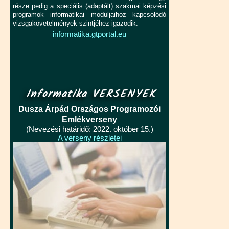
része pedig a speciális (adaptált) szakmai képzési
programok informatikai moduljaihoz kapcsolódó
vizsgakövetelmények szintjéhez igazodik.
informatika.gtportal.eu
Informatika VERSENYEK
Dusza Árpád Országos Programozói
Emlékverseny
(Nevezési határidő: 2022. október 15.)
A verseny részletei