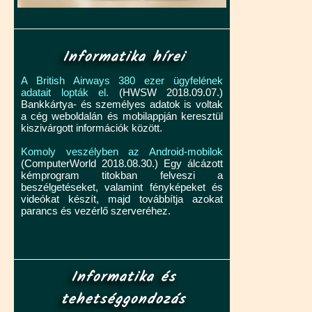
Informatika hírei
A British Airways 380 ezer ügyfelének
adatait lopták el.
(HWSW 2018.09.07.)
Bankkártya- és személyes adatok is voltak
a cég weboldalán és mobilappján keresztül
kiszivárgott információk között.
Komoly veszélyben az Android-mobilok
(ComputerWorld 2018.08.30.) Egy álcázott
kémprogram titokban felveszi a
beszélgetéseket, valamint fényképeket és
videókat készít, majd továbbítja azokat
parancs és vezérlő szerveréhez.
Informatika és
tehetséggondozás