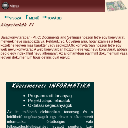
Menü
VISSZA
MENÜ
TOVÁBB
Alapcimkék F1
Saját könyvtárában (Pl. C: Documents and Settings) hozzon létre egy könyvtárat,
melynek neve saját osztálya. Például.: 9c. Ügyeljen arra, hogy szám és a betű
között ne legyen más karakter vagy szóköz! A 9c könyvtárban hozzon létre egy
web nevű könyvtárat. A web könyvtárban hozzon létre vaz nevű könyvtárat, abban
pedig egy index.html nevű állományt. Az állományban egy html dokumentum váza
legyen dokumentum típus definícióval együtt.
Közismereti INFORMATIKA
Programozott tananyag
Projekt alapú feladatok
Oktatási segédanyagok
Az itt található elektronikus tananyag és a
letölthető segédanyagok egy része a közismereti
informatika értettségire való
felkészülést/felkészítést hivatott segíteni. Egy