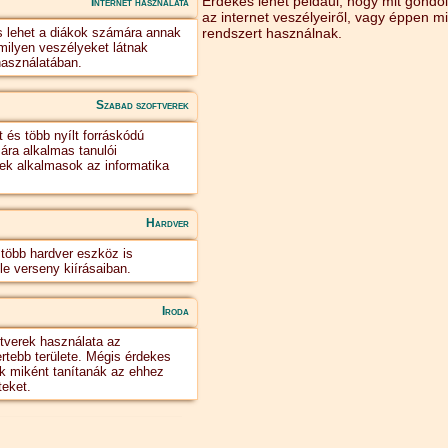
Érdekes lehet például, hogy mit gondol
Internet használata
az internet veszélyeiről, vagy éppen m
 lehet a diákok számára annak
rendszert használnak.
ilyen veszélyeket látnak
 használatában.
Szabad szoftverek
 és több nyílt forráskódú
ára alkalmas tanulói
ek alkalmasok az informatika
Hardver
több hardver eszköz is
le verseny kiírásaiban.
Iroda
ftverek használata az
ertebb területe. Mégis érdekes
ok miként tanítanák az ehhez
teket.