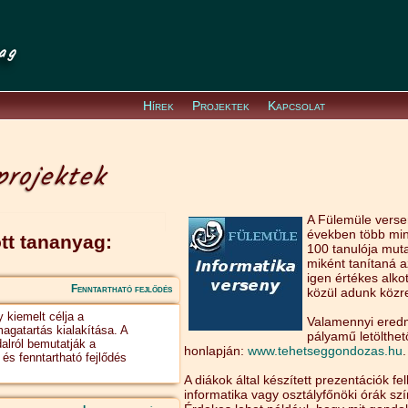
ag
Hírek
Projektek
Kapcsolat
projektek
A Fülemüle verse
években több min
tt tananyag:
100 tanulója mut
miként tanítaná a
igen értékes alko
Fenntartható fejlődés
közül adunk közre
 kiemelt célja a
Valamennyi ered
agatartás kialakítása. A
pályamű letölthet
alról bemutatják a
honlapján:
www.tehetseggondozas.hu
.
és fenntartható fejlődés
A diákok által készített prezentációk f
informatika vagy osztályfőnöki órák szí