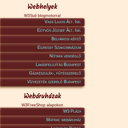
Webhelyek
W3Suli blogmotorral
Vass Lajos Ált. Isk.
Eötvös József Ált. Isk.
Belvárosi képző
Egressy Szakgimnázium
Nótafa vendéglő
Lakásfelújítás Budapest
Gázkészülék-, fűtésszerelő
Vízvezeték szerelő Budapest
Webáruházak
W3FreeShop alapokon
W3 Pláza
Matrac webáruház