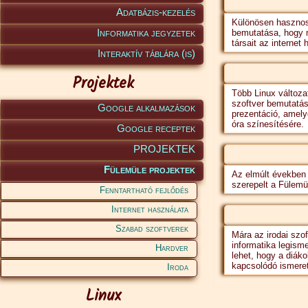
Adatbázis-kezelés
Különösen hasznos
Informatika jegyzetek
bemutatása, hogy m
társait az internet
Interaktív táblára (is)
Projektek
Több Linux változat
szoftver bemutatás
Google alkalmazások
prezentáció, amely
óra színesítésére.
Google receptek
PROJEKTEK
Fülemüle projektek
Az elmúlt években 
szerepelt a Fülemü
Fenntartható fejlődés
Internet használata
Szabad szoftverek
Mára az irodai szo
informatika legism
Hardver
lehet, hogy a diák
kapcsolódó ismere
Iroda
Linux