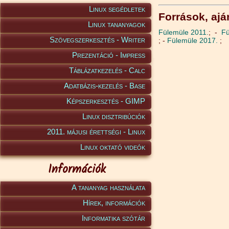
Linux segédletek
Források, aján
Linux tananyagok
Fülemüle 2011.
; -
Fü
Szövegszerkesztés - Writer
; -
Fülemüle 2017.
;
Prezentáció - Impress
Táblázatkezelés - Calc
Adatbázis-kezelés - Base
Képszerkesztés - GIMP
Linux disztribúciók
2011. májusi érettségi - Linux
Linux oktató videók
Információk
A tananyag használata
Hírek, információk
Informatika szótár