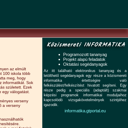
Közismereti INFORMATIKA
Programozott tananyag
Projekt alapú feladatok
Oktatási segédanyagok
nyen az elmúlt
Az itt található elektronikus tananyag és a
t 100 iskola több
letölthető segédanyagok egy része a közismereti
atta meg, hogy
informatika értettségire való
z informatikát. Sok
felkészülést/felkészítést hivatott segíteni. Egy
tás született. Ezek
része pedig a speciális (adaptált) szakmai
 egy válogatást.
képzési programok informatikai moduljaihoz
kapcsolódó vizsgakövetelmények szintjéhez
ményes verseny
igazodik.
ő a verseny
informatika.gtportal.eu
elhasználhatók
nesítésére.