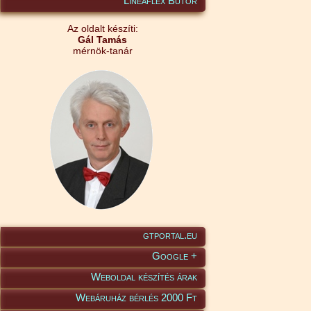
Lineaflex Bútor
Az oldalt készíti:
Gál Tamás
mérnök-tanár
gtportal.eu
Google +
Weboldal készítés árak
Webáruház bérlés 2000 Ft