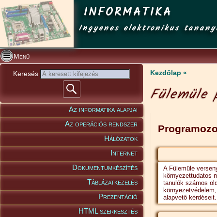
INFORMATIKA
Ingyenes elektronikus tanany
Menü
Kezdőlap
Keresés
Fülemüle 
Az informatika alapjai
Az operációs rendszer
Programozo
Hálózatok
Internet
Dokumentumkészítés
A Fülemüle verseny
környezettudatos m
Táblázatkezelés
tanulók számos old
környezetvédelem, 
Prezentáció
alapvető kérdéseit.
HTML szerkesztés