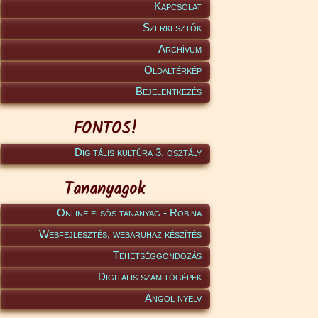
Kapcsolat
Szerkesztők
Archívum
Oldaltérkép
Bejelentkezés
FONTOS!
Digitális kultúra 3. osztály
Tananyagok
Online elsős tananyag - Robina
Webfejlesztés, webáruház készítés
Tehetséggondozás
Digitális számítógépek
Angol nyelv