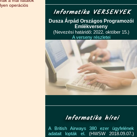
nak a mai fiatalok
ilyen operációs
Informatika VERSENYEK
Dusza Árpád Országos Programozói
Emlékverseny
(Nevezési határidő: 2022. október 15.)
A verseny részletei
Informatika hírei
A British Airways 380 ezer ügyfelének
adatait lopták el.
(HWSW 2018.09.07.)