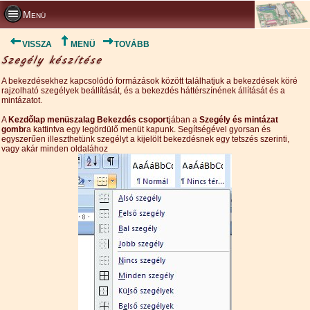
Menü
VISSZA
MENÜ
TOVÁBB
Szegély készítése
A bekezdésekhez kapcsolódó formázások között találhatjuk a bekezdések köré
rajzolható szegélyek beállítását, és a bekezdés háttérszínének állítását és a
mintázatot.
A
Kezdőlap menüszalag Bekezdés csoport
jában a
Szegély és mintázat
gomb
ra kattintva egy legördülő menüt kapunk. Segítségével gyorsan és
egyszerűen illeszthetünk szegélyt a kijelölt bekezdésnek egy tetszés szerinti,
vagy akár minden oldalához