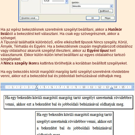
Ha az egész bekezdésnek szeretnénk szegélyt beállítani, akkor a
Hatókör
listá
ból a bekezdést kell választani. Ha csak egy szövegrésznek, akkor a
szöveget.
A Típusnál találhatók különböző, előre elkészített típusok Nincs szegély, Körül,
Árnyék, Térhatás és Egyéni. Ha a bekezdésnek csupán meghatározott oldalához
vagy oldalaihoz akarunk szegélyt illeszteni, akkor az
Egyéni típus
t kell
választanunk. Ekkor külön-külön lehet beállítani az egyes oldalakhoz tartozó
szegélyeket.
A
Nincs szegély ikon
ra kattintva törölhetjük a korábban beállított szegélyeket.
Ha egy bekezdés körüli margótól margóig tartó szegélyt szeretnénk rövidebbre
venni, akkor ezt a bekezdést bal és jobboldali behúzásával oldhatjuk meg.