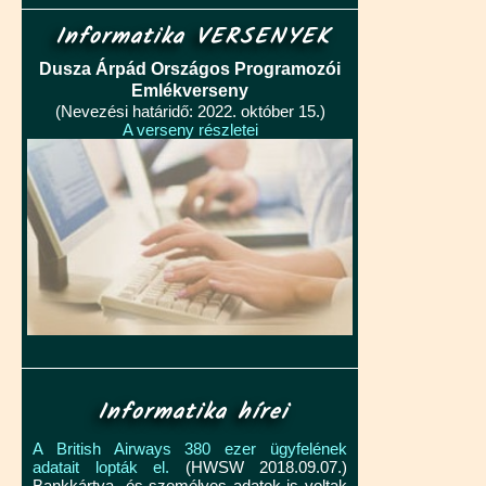
Informatika VERSENYEK
Dusza Árpád Országos Programozói
Emlékverseny
(Nevezési határidő: 2022. október 15.)
A verseny részletei
Informatika hírei
A British Airways 380 ezer ügyfelének
adatait lopták el.
(HWSW 2018.09.07.)
Bankkártya- és személyes adatok is voltak