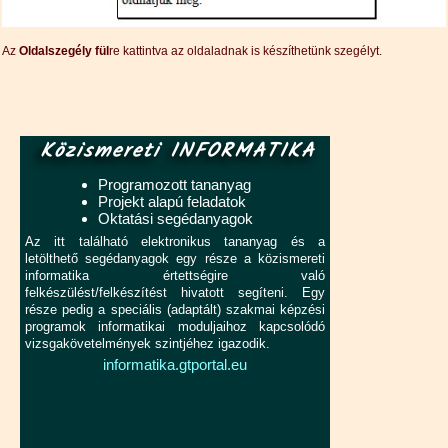
Az
Oldalszegély fül
re kattintva az oldaladnak is készíthetünk szegélyt.
Közismereti INFORMATIKA
Programozott tananyag
Projekt alapú feladatok
Oktatási segédanyagok
Az itt található elektronikus tananyag és a
letölthető segédanyagok egy része a közismereti
informatika értettségire való
felkészülést/felkészítést hivatott segíteni. Egy
része pedig a speciális (adaptált) szakmai képzési
programok informatikai moduljaihoz kapcsolódó
vizsgakövetelmények szintjéhez igazodik.
informatika.gtportal.eu