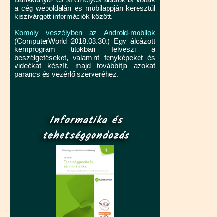
a cég weboldalán és mobilappján keresztül
kiszivárgott információk között.
Komoly veszélyben az Android-mobilok
(ComputerWorld 2018.08.30.) Egy álcázott
kémprogram titokban felveszi a
beszélgetéseket, valamint fényképeket és
videókat készít, majd továbbítja azokat
parancs és vezérlő szerveréhez.
Informatika és
tehetséggondozás