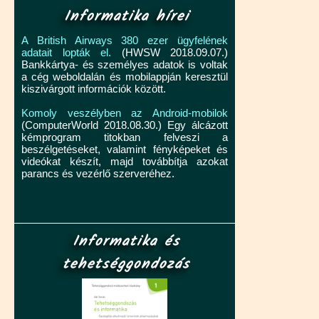
Informatika hírei
A British Airways 380 ezer ügyfelének
adatait lopták el.
(HWSW 2018.09.07.)
Bankkártya- és személyes adatok is voltak
a cég weboldalán és mobilappján keresztül
kiszivárgott információk között.
Komoly veszélyben az Android-mobilok
(ComputerWorld 2018.08.30.) Egy álcázott
kémprogram titokban felveszi a
beszélgetéseket, valamint fényképeket és
videókat készít, majd továbbítja azokat
parancs és vezérlő szerveréhez.
Informatika és
tehetséggondozás