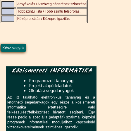
Árnyékolás / A szöveg hátterének színezése
Többszintű lista / Több szintű felsorolás.
Középre zárás / Középre igazítás
Közismereti INFORMATIKA
Programozott tananyag
Projekt alapú feladatok
Oktatási segédanyagok
Az itt található elektronikus tananyag és a
letölthető segédanyagok egy része a közismereti
informatika értettségire való
felkészülést/felkészítést hivatott segíteni. Egy
része pedig a speciális (adaptált) szakmai képzési
programok informatikai moduljaihoz kapcsolódó
vizsgakövetelmények szintjéhez igazodik.