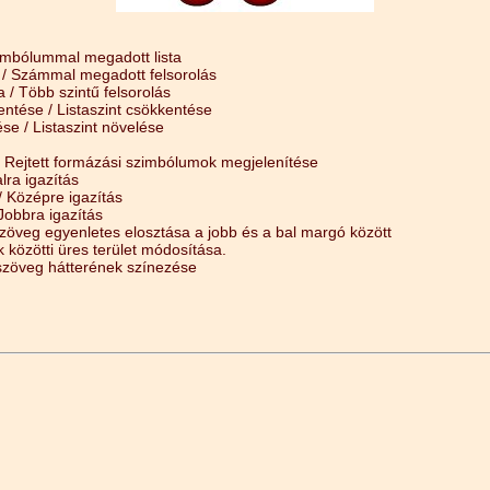
zimbólummal megadott lista
a / Számmal megadott felsorolás
a / Több szintű felsorolás
ntése / Listaszint csökkentése
e / Listaszint növelése
/ Rejtett formázási szimbólumok megjelenítése
lra igazítás
/ Középre igazítás
Jobbra igazítás
szöveg egyenletes elosztása a jobb és a bal margó között
k közötti üres terület módosítása.
 szöveg hátterének színezése