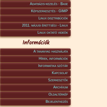
Adatbázis-kezelés - Base
Képszerkesztés - GIMP
Linux disztribúciók
2011. májusi érettségi - Linux
Linux oktató videók
Információk
A tananyag használata
Hírek, információk
Informatika szótár
Kapcsolat
Szerkesztők
Archívum
Oldaltérkép
Bejelentkezés