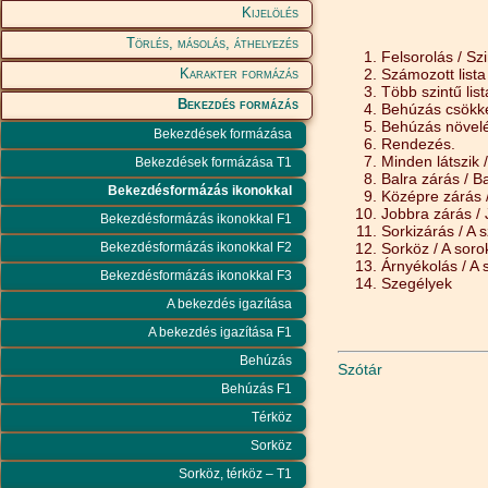
Kijelölés
Törlés, másolás, áthelyezés
Felsorolás / S
Karakter formázás
Számozott list
Több szintű list
Bekezdés formázás
Behúzás csökke
Behúzás növelés
Bekezdések formázása
Rendezés.
Minden látszik 
Bekezdések formázása T1
Balra zárás / Ba
Bekezdésformázás ikonokkal
Középre zárás 
Jobbra zárás / 
Bekezdésformázás ikonokkal F1
Sorkizárás / A 
Bekezdésformázás ikonokkal F2
Sorköz / A soro
Árnyékolás / A
Bekezdésformázás ikonokkal F3
Szegélyek
A bekezdés igazítása
A bekezdés igazítása F1
Behúzás
Szótár
Behúzás F1
Térköz
Sorköz
Sorköz, térköz – T1