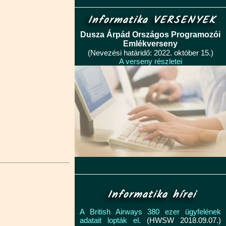
Informatika VERSENYEK
Dusza Árpád Országos Programozói
Emlékverseny
(Nevezési határidő: 2022. október 15.)
A verseny részletei
Informatika hírei
A British Airways 380 ezer ügyfelének
adatait lopták el.
(HWSW 2018.09.07.)