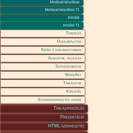
Mintázat készítése
Mintázat készítése T1
Iniciálé
Iniciálé T1
Tördelés
Oldalbeállítás
Képek a dokumentumban
Alakzatok, rajzolás
Szövegdobozok
WordArt
Táblázatok
Körlevél
Szövegszerkesztés videók
Táblázatkezelés
Prezentáció
HTML szerkesztés