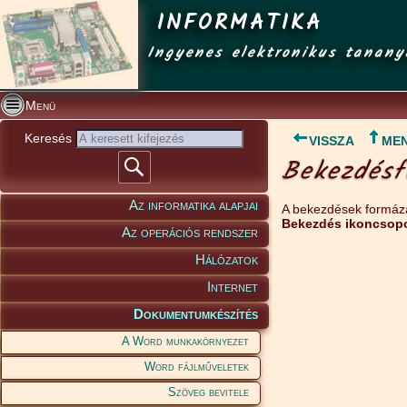
INFORMATIKA
Ingyenes elektronikus tanany
Menü
Keresés
VISSZA
ME
Bekezdésf
Az informatika alapjai
A bekezdések formáz
Bekezdés ikoncsopo
Az operációs rendszer
Hálózatok
Internet
Dokumentumkészítés
A Word munkakörnyezet
Word fájlműveletek
Szöveg bevitele