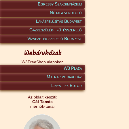
Egressy Szakgimnázium
Nótafa vendéglő
Lakásfelújítás Budapest
Gázkészülék-, fűtésszerelő
Vízvezeték szerelő Budapest
Webáruházak
W3FreeShop alapokon
W3 Pláza
Matrac webáruház
Lineaflex Bútor
Az oldalt készíti:
Gál Tamás
mérnök-tanár