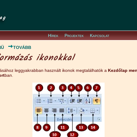
ag
Hírek
Projektek
Kapcsolat
NÜ
TOVÁBB
ormázás ikonokkal
ásához leggyakrabban használt ikonok megtalálhatók a
Kezdőlap men
rt
ban.