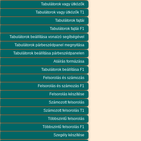
Tabulátorok vagy ütközők
Tabulátorok vagy ütközők T1
Tabulátorok fajtái
Tabulátorok fajtái F1
Tabulátorok beállítása vonalzó segítségével
Tabulátorok párbeszédpanel megnyitása
Tabulátorok beállítása párbeszédpanelen
Aláírás formázása
Tabulátorok beállítása F1
Felsorolás és számozás
Felsorolás és számozás F1
Felsorolás készítése
Számozott felsorolás
Számozott felsorolás T1
Többszintű felsorolás
Többszintű felsorolás F1
Szegély készítése