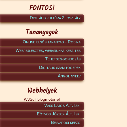
FONTOS!
Digitális kultúra 3. osztály
Tananyagok
Online elsős tananyag - Robina
Webfejlesztés, webáruház készítés
Tehetséggondozás
Digitális számítógépek
Angol nyelv
Webhelyek
W3Suli blogmotorral
Vass Lajos Ált. Isk.
Eötvös József Ált. Isk.
Belvárosi képző