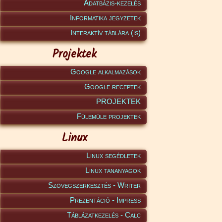
Adatbázis-kezelés
Informatika jegyzetek
Interaktív táblára (is)
Projektek
Google alkalmazások
Google receptek
PROJEKTEK
Fülemüle projektek
Linux
Linux segédletek
Linux tananyagok
Szövegszerkesztés - Writer
Prezentáció - Impress
Táblázatkezelés - Calc