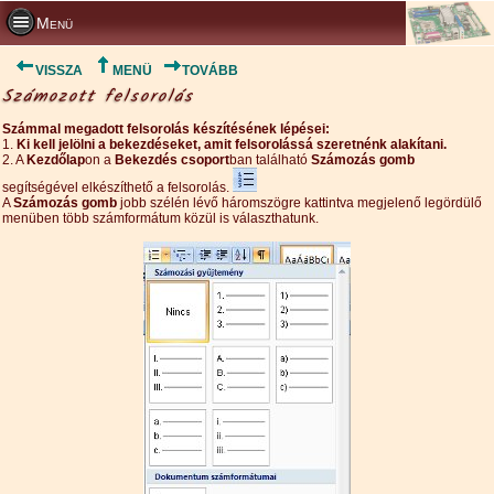
Menü
VISSZA
MENÜ
TOVÁBB
Számozott felsorolás
Számmal megadott felsorolás készítésének lépései:
1.
Ki kell jelölni a bekezdéseket, amit felsorolássá szeretnénk alakítani.
2. A
Kezdőlap
on a
Bekezdés csoport
ban található
Számozás gomb
segítségével elkészíthető a felsorolás.
A
Számozás gomb
jobb szélén lévő háromszögre kattintva megjelenő legördülő
menüben több számformátum közül is választhatunk.