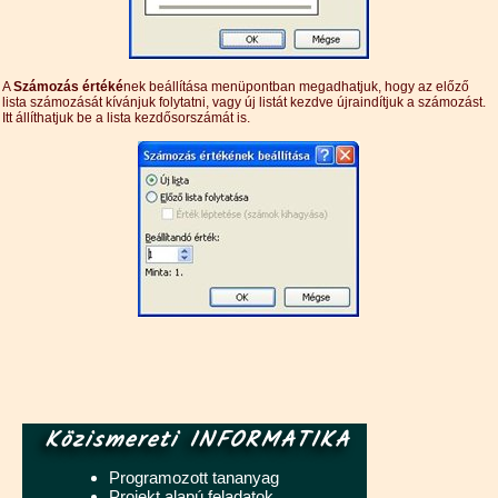
A
Számozás értéké
nek beállítása menüpontban megadhatjuk, hogy az előző
lista számozását kívánjuk folytatni, vagy új listát kezdve újraindítjuk a számozást.
Itt állíthatjuk be a lista kezdősorszámát is.
Közismereti INFORMATIKA
Programozott tananyag
Projekt alapú feladatok