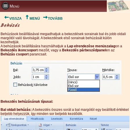
Menü
VISSZA
MENÜ
TOVÁBB
Behúzás
Behúzások beállításával megadhatjuk a bekezdések sorainak bal és jobb oldali
margótól való távolságát. A bekezdések első sorainak behúzását külön
kezelhetjük.
A behúzások beállítására használhatjuk a
Lap elrendezése menüszalag
on a
Bekezdés ikoncsoport
mezőit, vagy a
Bekezdés párbeszédpanel
en az
Behúzás csoport
parancsait.
Bekezdés behúzásának típusai:
Bal oldali behúzás:
A bekezdés összes sorát a bal margótól egy beállított értékkel
beljebb helyezzük, így minden sor beljebb kezdődik.