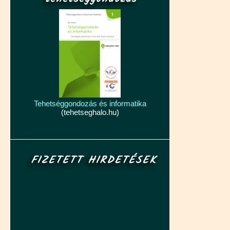
Tehetséggondozás és informatika
(tehetseghalo.hu)
FIZETETT HIRDETÉSEK