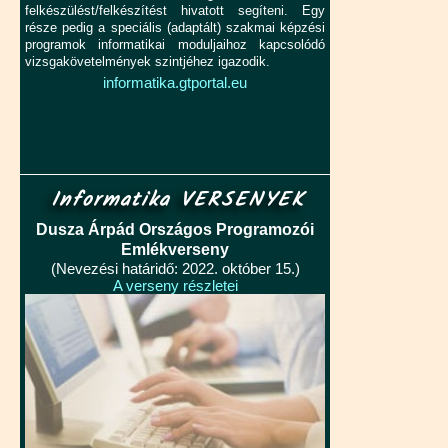
felkészülést/felkészítést hivatott segíteni. Egy
része pedig a speciális (adaptált) szakmai képzési
programok informatikai moduljaihoz kapcsolódó
vizsgakövetelmények szintjéhez igazodik.
informatika.gtportal.eu
Informatika VERSENYEK
Dusza Árpád Országos Programozói
Emlékverseny
(Nevezési határidő: 2022. október 15.)
A verseny részletei