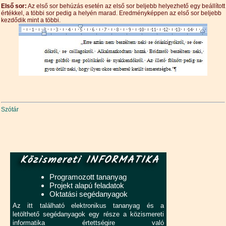
Első sor:
Az első sor behúzás esetén az első sor beljebb helyezhető egy beállított
értékkel, a többi sor pedig a helyén marad. Eredményképpen az első sor beljebb
kezdődik mint a többi.
Szótár
Közismereti INFORMATIKA
Programozott tananyag
Projekt alapú feladatok
Oktatási segédanyagok
Az itt található elektronikus tananyag és a
letölthető segédanyagok egy része a közismereti
informatika értettségire való