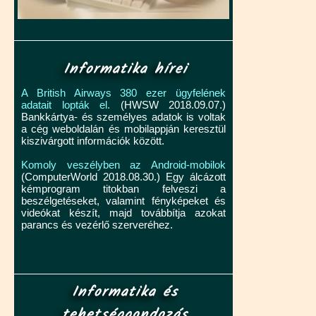
Informatika hírei
A British Airways 380 ezer ügyfelének
adatait lopták el.
(HWSW 2018.09.07.)
Bankkártya- és személyes adatok is voltak
a cég weboldalán és mobilappján keresztül
kiszivárgott információk között.
Komoly veszélyben az Android-mobilok
(ComputerWorld 2018.08.30.) Egy álcázott
kémprogram titokban felveszi a
beszélgetéseket, valamint fényképeket és
videókat készít, majd továbbítja azokat
parancs és vezérlő szerveréhez.
Informatika és
tehetséggondozás