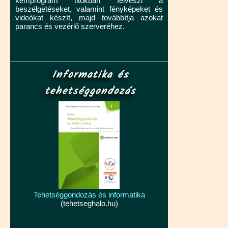
kémprogram titokban felveszi a
beszélgetéseket, valamint fényképeket és
videókat készít, majd továbbítja azokat
parancs és vezérlő szerveréhez.
Informatika és
tehetséggondozás
Tehetséggondozás és informatika
(tehetseghalo.hu)