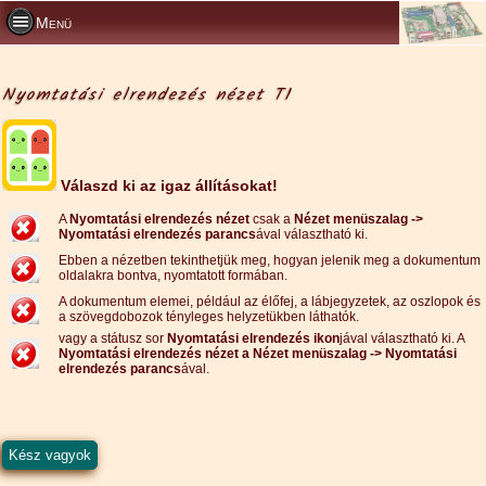
Menü
Nyomtatási elrendezés nézet T1
Válaszd ki az igaz állításokat!
A
Nyomtatási elrendezés nézet
csak a
Nézet menüszalag ->
Nyomtatási elrendezés parancs
ával választható ki.
Ebben a nézetben tekinthetjük meg, hogyan jelenik meg a dokumentum
oldalakra bontva, nyomtatott formában.
A dokumentum elemei, például az élőfej, a lábjegyzetek, az oszlopok és
a szövegdobozok tényleges helyzetükben láthatók.
vagy a státusz sor
Nyomtatási elrendezés ikon
jával választható ki. A
Nyomtatási elrendezés nézet a Nézet menüszalag -> Nyomtatási
elrendezés parancs
ával.