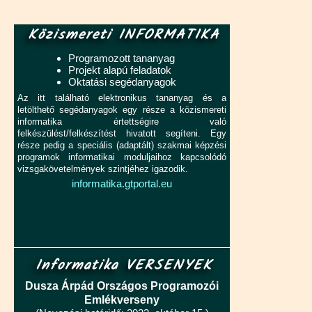
Közismereti INFORMATIKA
Programozott tananyag
Projekt alapú feladatok
Oktatási segédanyagok
Az itt található elektronikus tananyag és a
letölthető segédanyagok egy része a közismereti
informatika értettségire való
felkészülést/felkészítést hivatott segíteni. Egy
része pedig a speciális (adaptált) szakmai képzési
programok informatikai moduljaihoz kapcsolódó
vizsgakövetelmények szintjéhez igazodik.
informatika.gtportal.eu
Informatika VERSENYEK
Dusza Árpád Országos Programozói
Emlékverseny