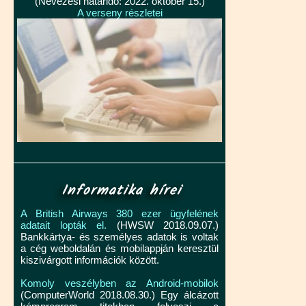
(Nevezési határidő: 2022. október 15.)
A verseny részletei
Informatika hírei
A British Airways 380 ezer ügyfelének
adatait lopták el.
(HWSW 2018.09.07.)
Bankkártya- és személyes adatok is voltak
a cég weboldalán és mobilappján keresztül
kiszivárgott információk között.
Komoly veszélyben az Android-mobilok
(ComputerWorld 2018.08.30.) Egy álcázott