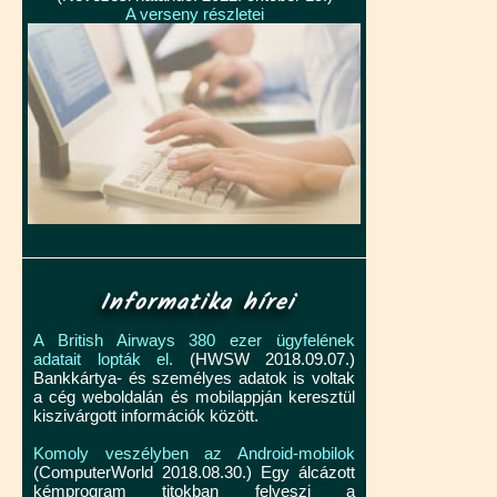
A verseny részletei
Informatika hírei
A British Airways 380 ezer ügyfelének
adatait lopták el.
(HWSW 2018.09.07.)
Bankkártya- és személyes adatok is voltak
a cég weboldalán és mobilappján keresztül
kiszivárgott információk között.
Komoly veszélyben az Android-mobilok
(ComputerWorld 2018.08.30.) Egy álcázott
kémprogram titokban felveszi a