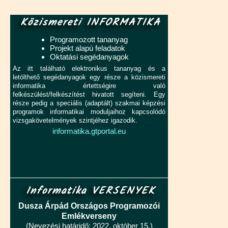
Közismereti INFORMATIKA
Programozott tananyag
Projekt alapú feladatok
Oktatási segédanyagok
Az itt található elektronikus tananyag és a
letölthető segédanyagok egy része a közismereti
informatika értettségire való
felkészülést/felkészítést hivatott segíteni. Egy
része pedig a speciális (adaptált) szakmai képzési
programok informatikai moduljaihoz kapcsolódó
vizsgakövetelmények szintjéhez igazodik.
informatika.gtportal.eu
Informatika VERSENYEK
Dusza Árpád Országos Programozói
Emlékverseny
(Nevezési határidő: 2022. október 15.)