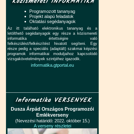
Közismereti INFORMATIKA
Programozott tananyag
Projekt alapú feladatok
Oktatási segédanyagok
Az itt található elektronikus tananyag és a
letölthető segédanyagok egy része a közismereti
informatika értettségire való
felkészülést/felkészítést hivatott segíteni. Egy
része pedig a speciális (adaptált) szakmai képzési
programok informatikai moduljaihoz kapcsolódó
vizsgakövetelmények szintjéhez igazodik.
informatika.gtportal.eu
Informatika VERSENYEK
Dusza Árpád Országos Programozói
Emlékverseny
(Nevezési határidő: 2022. október 15.)
A verseny részletei