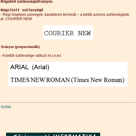
Rögzített szélességű/Arányos
Rögzített szélességű
- Régi írógépes szövegek, karakteres terminál – a betűk azonos szélességűek.
pl. COURIER NEW
Arányos (proporcionális)
- A betűk szélessége változó m,i,e,w,l
Szótár