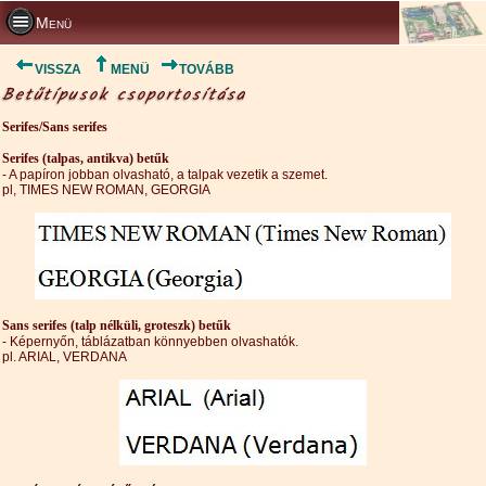
Menü
VISSZA
MENÜ
TOVÁBB
Betűtípusok csoportosítása
Serifes/Sans serifes
Serifes (talpas, antikva) betűk
- A papíron jobban olvasható, a talpak vezetik a szemet.
pl, TIMES NEW ROMAN, GEORGIA
Sans serifes (talp nélküli, groteszk) betűk
- Képernyőn, táblázatban könnyebben olvashatók.
pl. ARIAL, VERDANA