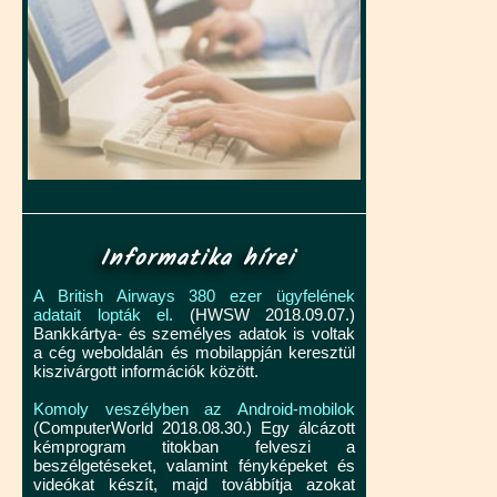
Informatika hírei
A British Airways 380 ezer ügyfelének
adatait lopták el.
(HWSW 2018.09.07.)
Bankkártya- és személyes adatok is voltak
a cég weboldalán és mobilappján keresztül
kiszivárgott információk között.
Komoly veszélyben az Android-mobilok
(ComputerWorld 2018.08.30.) Egy álcázott
kémprogram titokban felveszi a
beszélgetéseket, valamint fényképeket és
videókat készít, majd továbbítja azokat