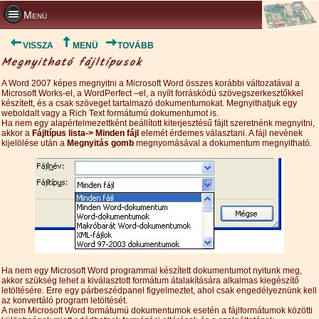
Menü
VISSZA
MENÜ
TOVÁBB
Megnyitható fájltípusok
A Word 2007 képes megnyitni a Microsoft Word összes korábbi változatával a
Microsoft Works-el, a WordPerfect –el, a nyílt forráskódú szövegszerkesztőkkel
készített, és a csak szöveget tartalmazó dokumentumokat. Megnyithatjuk egy
weboldalt vagy a Rich Text formátumú dokumentumot is.
Ha nem egy alapértelmezettként beállított kiterjesztésű fájlt szeretnénk megnyitni,
akkor a
Fájltípus lista-> Minden fájl
elemét érdemes választani. A fájl nevének
kijelölése után a
Megnyitás gomb
megnyomásával a dokumentum megnyitható.
Ha nem egy Microsoft Word programmal készített dokumentumot nyitunk meg,
akkor szükség lehet a kiválasztott formátum átalakítására alkalmas kiegészítő
letöltésére. Erre egy párbeszédpanel figyelmeztet, ahol csak engedélyeznünk kell
az konvertáló program letöltését.
A nem Microsoft Word formátumú dokumentumok esetén a fájlformátumok közötti