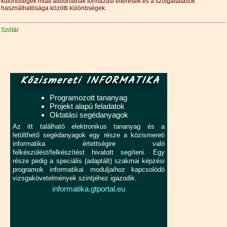
különbségek miatt adódhatnak formázási eltérések és a szolgáltatások
használhatósága közötti különbségek.
Szótár
Közismereti INFORMATIKA
Programozott tananyag
Projekt alapú feladatok
Oktatási segédanyagok
Az itt található elektronikus tananyag és a
letölthető segédanyagok egy része a közismereti
informatika értettségire való
felkészülést/felkészítést hivatott segíteni. Egy
része pedig a speciális (adaptált) szakmai képzési
programok informatikai moduljaihoz kapcsolódó
vizsgakövetelmények szintjéhez igazodik.
informatika.gtportal.eu