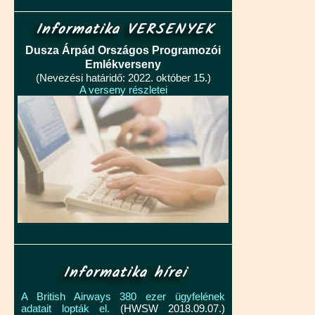
Informatika VERSENYEK
Dusza Árpád Országos Programozói
Emlékverseny
(Nevezési határidő: 2022. október 15.)
A verseny részletei
Informatika hírei
A British Airways 380 ezer ügyfelének
adatait lopták el.
(HWSW 2018.09.07.)