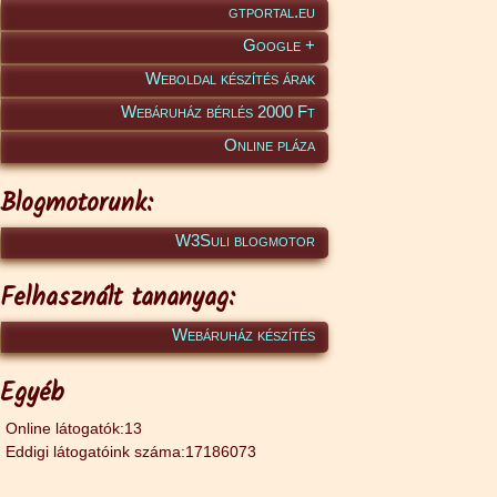
gtportal.eu
Google +
Weboldal készítés árak
Webáruház bérlés 2000 Ft
Online pláza
Blogmotorunk:
W3Suli blogmotor
Felhasznált tananyag:
Webáruház készítés
Egyéb
Online látogatók:13
Eddigi látogatóink száma:17186073