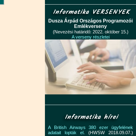
Informatika VERSENYEK
Dusza Árpád Országos Programozói
Emlékverseny
(Nevezési határidő: 2022. október 15.)
A verseny részletei
Informatika hírei
A British Airways 380 ezer ügyfelének
adatait lopták el.
(HWSW 2018.09.07.)