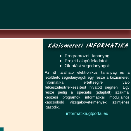
Közismereti INFORMATIKA
Programozott tananyag
Projekt alapú feladatok
Oktatási segédanyagok
Az itt található elektronikus tananyag és a
letölthető segédanyagok egy része a közismereti
informatika értettségire való
felkészülést/felkészítést hivatott segíteni. Egy
része pedig a speciális (adaptált) szakmai
képzési programok informatikai moduljaihoz
kapcsolódó vizsgakövetelmények szintjéhez
igazodik.
informatika.gtportal.eu