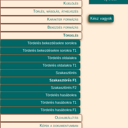
Kijelölés
Törlés, másolás, áthelyezés
Karakter formázás
Bekezdés formázás
Tördelés
Tördelés bekezdésekre sorokra
Tördelés bekezdésekre sorokra T1
Tördelés oldalakra
Tördelés oldalakra T1
Szakasztörés
Szakasztörés F1
Szakasztörés F2
Tördelés hasábokra
Tördelés hasábokra T1
Tördelés hasábokra F1
Oldalbeállítás
Képek a dokumentumban