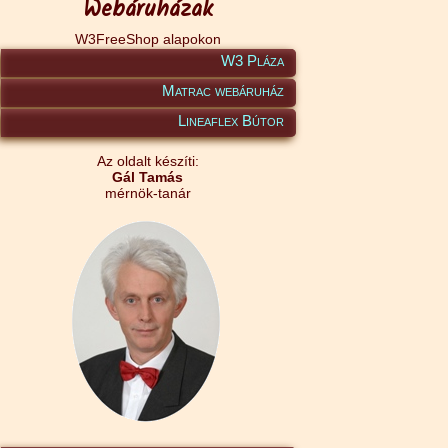
Webáruházak
W3FreeShop alapokon
W3 Pláza
Matrac webáruház
Lineaflex Bútor
Az oldalt készíti:
Gál Tamás
mérnök-tanár