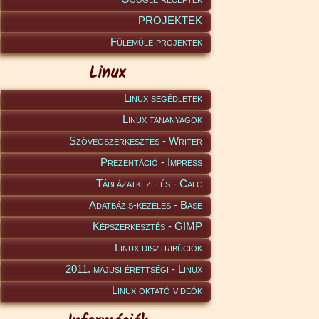
PROJEKTEK
Fülemüle projektek
Linux
Linux segédletek
Linux tananyagok
Szövegszerkesztés - Writer
Prezentáció - Impress
Táblázatkezelés - Calc
Adatbázis-kezelés - Base
Képszerkesztés - GIMP
Linux disztribúciók
2011. májusi érettségi - Linux
Linux oktató videók