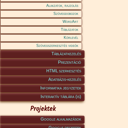
Alakzatok, rajzolás
Szövegdobozok
WordArt
Táblázatok
Körlevél
Szövegszerkesztés videók
Táblázatkezelés
Prezentáció
HTML szerkesztés
Adatbázis-kezelés
Informatika jegyzetek
Interaktív táblára (is)
Projektek
Google alkalmazások
Google receptek