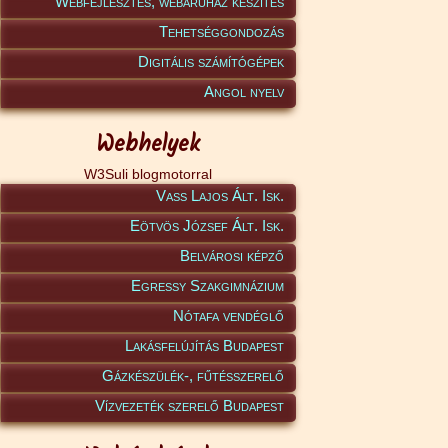
Webfejlesztés, webáruház készítés
Tehetséggondozás
Digitális számítógépek
Angol nyelv
Webhelyek
W3Suli blogmotorral
Vass Lajos Ált. Isk.
Eötvös József Ált. Isk.
Belvárosi képző
Egressy Szakgimnázium
Nótafa vendéglő
Lakásfelújítás Budapest
Gázkészülék-, fűtésszerelő
Vízvezeték szerelő Budapest