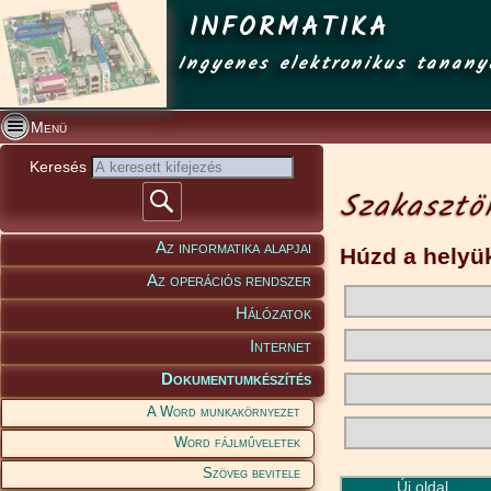
INFORMATIKA
Ingyenes elektronikus tanany
Menü
Keresés
Szakasztö
Az informatika alapjai
Húzd a helyük
Az operációs rendszer
Hálózatok
Internet
Dokumentumkészítés
A Word munkakörnyezet
Word fájlműveletek
Szöveg bevitele
Új oldal