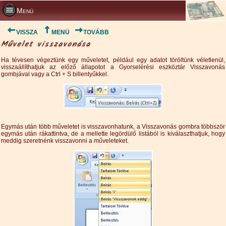
Menü
VISSZA
MENÜ
TOVÁBB
Művelet visszavonása
Ha tévesen végeztünk egy műveletet, például egy adatot töröltünk véletlenül,
visszaállíthatjuk az előző állapotot a Gyorselérési eszköztár Visszavonás
gombjával vagy a Ctrl + S billentyűkkel.
Egymás után több műveletet is visszavonhatunk, a Visszavonás gombra többször
egymás után rákattintva, de a mellette legördülő listából is kiválaszthatjuk, hogy
meddig szeretnénk visszavonni a műveleteket.