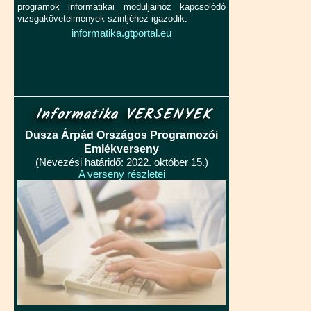
programok informatikai moduljaihoz kapcsolódó
vizsgakövetelmények szintjéhez igazodik.
informatika.gtportal.eu
Informatika VERSENYEK
Dusza Árpád Országos Programozói
Emlékverseny
(Nevezési határidő: 2022. október 15.)
A verseny részletei