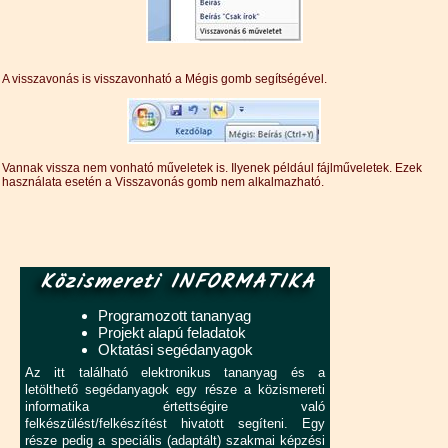
A visszavonás is visszavonható a Mégis gomb segítségével.
Vannak vissza nem vonható műveletek is. Ilyenek például fájlműveletek. Ezek
használata esetén a Visszavonás gomb nem alkalmazható.
Közismereti INFORMATIKA
Programozott tananyag
Projekt alapú feladatok
Oktatási segédanyagok
Az itt található elektronikus tananyag és a
letölthető segédanyagok egy része a közismereti
informatika értettségire való
felkészülést/felkészítést hivatott segíteni. Egy
része pedig a speciális (adaptált) szakmai képzési