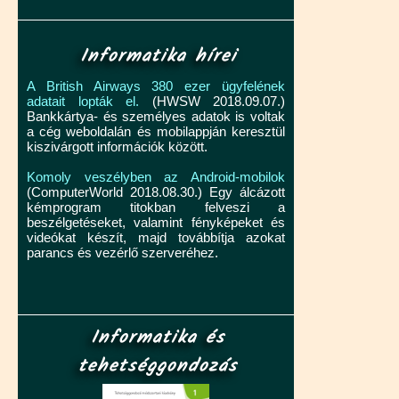
Informatika hírei
A British Airways 380 ezer ügyfelének
adatait lopták el.
(HWSW 2018.09.07.)
Bankkártya- és személyes adatok is voltak
a cég weboldalán és mobilappján keresztül
kiszivárgott információk között.
Komoly veszélyben az Android-mobilok
(ComputerWorld 2018.08.30.) Egy álcázott
kémprogram titokban felveszi a
beszélgetéseket, valamint fényképeket és
videókat készít, majd továbbítja azokat
parancs és vezérlő szerveréhez.
Informatika és
tehetséggondozás