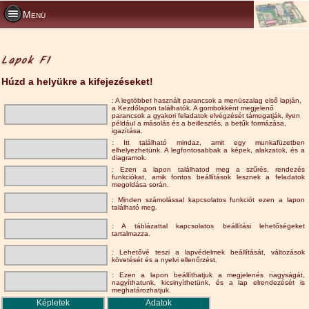
Menü
Lapok F1
Húzd a helyükre a kifejezéseket!
: A legtöbbet használt parancsok a menüszalag első lapján,
a Kezdőlapon találhatók. A gombokként megjelenő
parancsok a gyakori feladatok elvégzését támogatják, ilyen
például a másolás és a beillesztés, a betűk formázása,
igazítása.
: Itt található mindaz, amit egy munkafüzetben
elhelyezhetünk. A legfontosabbak a képek, alakzatok, és a
diagramok.
: Ezen a lapon találhatod meg a szűrés, rendezés
funkciókat, amik fontos beállítások lesznek a feladatok
megoldása során.
: Minden számolással kapcsolatos funkciót ezen a lapon
található meg.
: A táblázattal kapcsolatos beállítási lehetőségeket
tartalmazza.
: Lehetővé teszi a lapvédelmek beállítását, változások
követését és a nyelvi ellenőrzést.
: Ezen a lapon beállíthatjuk a megjelenés nagyságát,
nagyíthatunk, kicsinyíthetünk, és a lap elrendezését is
meghatározhatjuk.
Képletek
Adatok