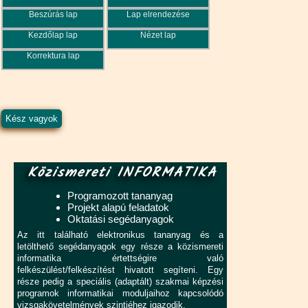
Beszúrás lap
Lap elrendezése
Kezdőlap lap
Nézet lap
Korrektura lap
Közismereti INFORMATIKA
Programozott tananyag
Projekt alapú feladatok
Oktatási segédanyagok
Az itt található elektronikus tananyag és a
letölthető segédanyagok egy része a közismereti
informatika értettségire való
felkészülést/felkészítést hivatott segíteni. Egy
része pedig a speciális (adaptált) szakmai képzési
programok informatikai moduljaihoz kapcsolódó
vizsgakövetelmények szintjéhez igazodik.