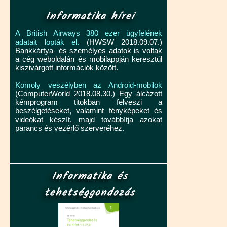
Informatika hírei
A British Airways 380 ezer ügyfelének
adatait lopták el.
(HWSW 2018.09.07.)
Bankkártya- és személyes adatok is voltak
a cég weboldalán és mobilappján keresztül
kiszivárgott információk között.
Komoly veszélyben az Android-mobilok
(ComputerWorld 2018.08.30.) Egy álcázott
kémprogram titokban felveszi a
beszélgetéseket, valamint fényképeket és
videókat készít, majd továbbítja azokat
parancs és vezérlő szerveréhez.
Informatika és
tehetséggondozás