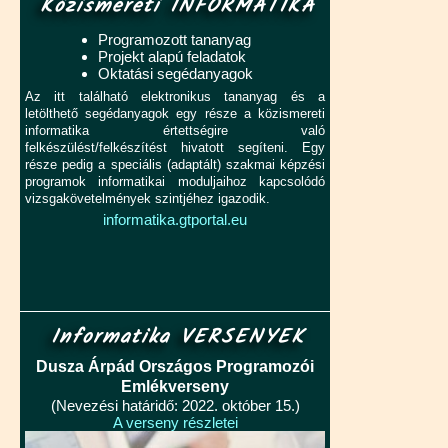
Közismereti INFORMATIKA
Programozott tananyag
Projekt alapú feladatok
Oktatási segédanyagok
Az itt található elektronikus tananyag és a
letölthető segédanyagok egy része a közismereti
informatika értettségire való
felkészülést/felkészítést hivatott segíteni. Egy
része pedig a speciális (adaptált) szakmai képzési
programok informatikai moduljaihoz kapcsolódó
vizsgakövetelmények szintjéhez igazodik.
informatika.gtportal.eu
Informatika VERSENYEK
Dusza Árpád Országos Programozói
Emlékverseny
(Nevezési határidő: 2022. október 15.)
A verseny részletei