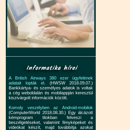
Informatika hírei
A British Airways 380 ezer ügyfelének
adatait lopták el.
(HWSW 2018.09.07.)
Bankkártya- és személyes adatok is voltak
a cég weboldalán és mobilappján keresztül
kiszivárgott információk között.
Komoly veszélyben az Android-mobilok
(ComputerWorld 2018.08.30.) Egy álcázott
kémprogram titokban felveszi a
beszélgetéseket, valamint fényképeket és
videókat készít, majd továbbítja azokat