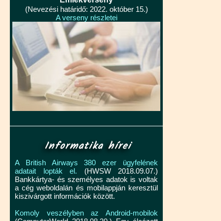
(Nevezési határidő: 2022. október 15.)
A verseny részletei
Informatika hírei
A British Airways 380 ezer ügyfelének
adatait lopták el.
(HWSW 2018.09.07.)
Bankkártya- és személyes adatok is voltak
a cég weboldalán és mobilappján keresztül
kiszivárgott információk között.
Komoly veszélyben az Android-mobilok