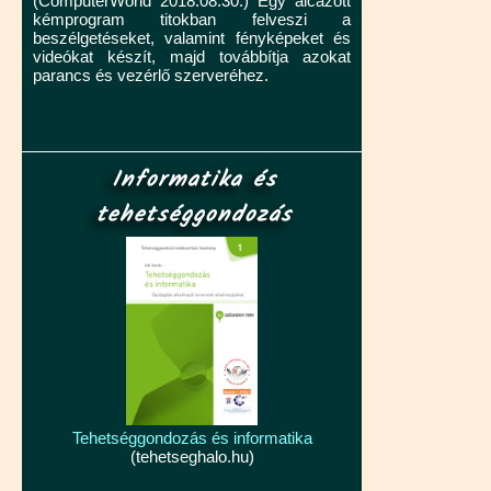
(ComputerWorld 2018.08.30.) Egy álcázott
kémprogram titokban felveszi a
beszélgetéseket, valamint fényképeket és
videókat készít, majd továbbítja azokat
parancs és vezérlő szerveréhez.
Informatika és
tehetséggondozás
Tehetséggondozás és informatika
(tehetseghalo.hu)