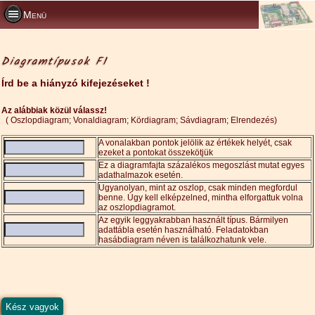
Menü
Diagramtípusok F1
Írd be a hiányzó kifejezéseket !
Az alábbiak közül válassz!
( Oszlopdiagram; Vonaldiagram; Kördiagram; Sávdiagram; Elrendezés)
A vonalakban pontok jelölik az értékek helyét, csak
ezeket a pontokat összekötjük
Ez a diagramfajta százalékos megoszlást mutat egyes
adathalmazok esetén.
Ugyanolyan, mint az oszlop, csak minden megfordul
benne. Úgy kell elképzelned, mintha elforgattuk volna
az oszlopdiagramot.
Az egyik leggyakrabban használt típus. Bármilyen
adattábla esetén használható. Feladatokban
hasábdiagram néven is találkozhatunk vele.