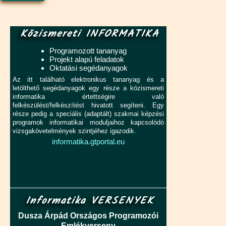
Közismereti INFORMATIKA
Programozott tananyag
Projekt alapú feladatok
Oktatási segédanyagok
Az itt található elektronikus tananyag és a
letölthető segédanyagok egy része a közismereti
informatika értettségire való
felkészülést/felkészítést hivatott segíteni. Egy
része pedig a speciális (adaptált) szakmai képzési
programok informatikai moduljaihoz kapcsolódó
vizsgakövetelmények szintjéhez igazodik.
informatika.gtportal.eu
Informatika VERSENYEK
Dusza Árpád Országos Programozói
Emlékverseny