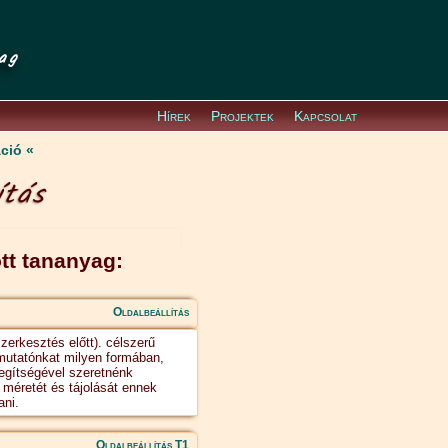
ag
Hírek
Projektek
Kapcsolat
áció
ítás
tt tananyag:
Oldalbeállítás
zerkesztés előtt). célszerű
mutatónkat milyen formában,
egítségével szeretnénk
 méretét és tájolását ennek
ani.
Oldalbeállítás T1