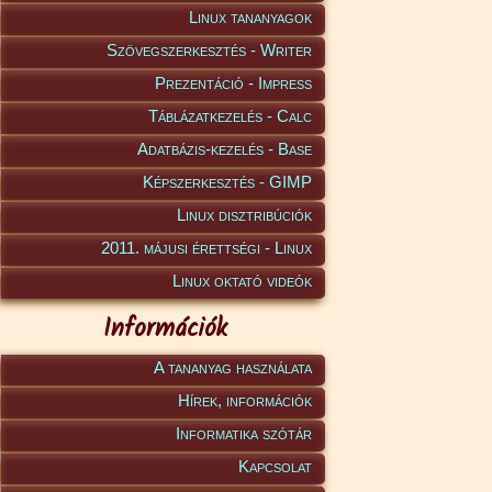
Linux tananyagok
Szövegszerkesztés - Writer
Prezentáció - Impress
Táblázatkezelés - Calc
Adatbázis-kezelés - Base
Képszerkesztés - GIMP
Linux disztribúciók
2011. májusi érettségi - Linux
Linux oktató videók
Információk
A tananyag használata
Hírek, információk
Informatika szótár
Kapcsolat