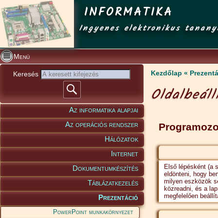
INFORMATIKA
Ingyenes elektronikus tanany
Menü
Kezdőlap
Prezent
Keresés
Oldalbeáll
Az informatika alapjai
Az operációs rendszer
Programozo
Hálózatok
Internet
Első lépésként (a s
Dokumentumkészítés
eldönteni, hogy be
milyen eszközök s
Táblázatkezelés
közreadni, és a lap
megfelelően beállít
Prezentáció
PowerPoint munkakörnyezet