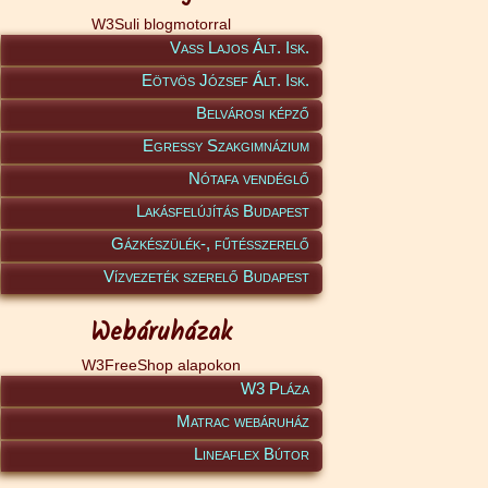
W3Suli blogmotorral
Vass Lajos Ált. Isk.
Eötvös József Ált. Isk.
Belvárosi képző
Egressy Szakgimnázium
Nótafa vendéglő
Lakásfelújítás Budapest
Gázkészülék-, fűtésszerelő
Vízvezeték szerelő Budapest
Webáruházak
W3FreeShop alapokon
W3 Pláza
Matrac webáruház
Lineaflex Bútor