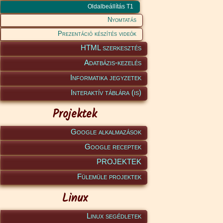
Oldalbeállítás T1
Nyomtatás
Prezentáció készítés videók
HTML szerkesztés
Adatbázis-kezelés
Informatika jegyzetek
Interaktív táblára (is)
Projektek
Google alkalmazások
Google receptek
PROJEKTEK
Fülemüle projektek
Linux
Linux segédletek