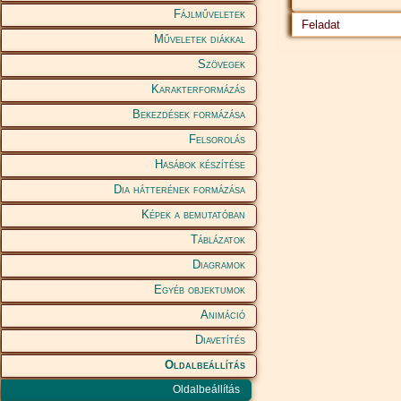
Fájlműveletek
Feladat
Műveletek diákkal
Szövegek
Karakterformázás
Bekezdések formázása
Felsorolás
Hasábok készítése
Dia hátterének formázása
Képek a bemutatóban
Táblázatok
Diagramok
Egyéb objektumok
Animáció
Diavetítés
Oldalbeállítás
Oldalbeállítás