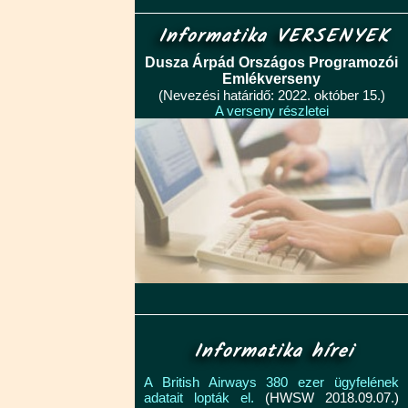
Informatika VERSENYEK
Dusza Árpád Országos Programozói
Emlékverseny
(Nevezési határidő: 2022. október 15.)
A verseny részletei
Informatika hírei
A British Airways 380 ezer ügyfelének
adatait lopták el.
(HWSW 2018.09.07.)