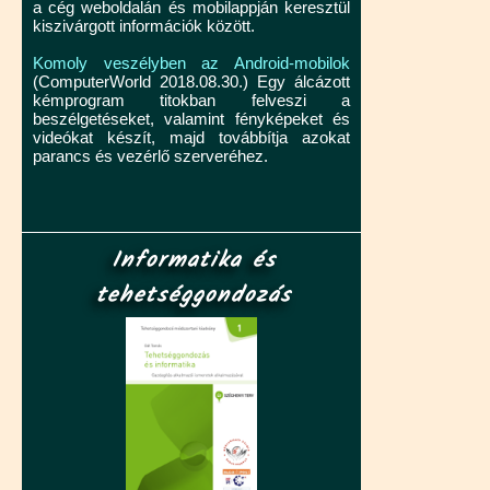
a cég weboldalán és mobilappján keresztül
kiszivárgott információk között.
Komoly veszélyben az Android-mobilok
(ComputerWorld 2018.08.30.) Egy álcázott
kémprogram titokban felveszi a
beszélgetéseket, valamint fényképeket és
videókat készít, majd továbbítja azokat
parancs és vezérlő szerveréhez.
Informatika és
tehetséggondozás