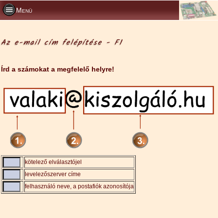
Menü
Az e-mail cím felépítése - F1
Írd a számokat a megfelelő helyre!
kötelező elválasztójel
levelezőszerver címe
felhasználó neve, a postafiók azonosítója