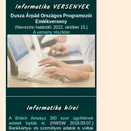
Informatika VERSENYEK
Dusza Árpád Országos Programozói
Emlékverseny
(Nevezési határidő: 2022. október 15.)
A verseny részletei
Informatika hírei
A British Airways 380 ezer ügyfelének
adatait lopták el.
(HWSW 2018.09.07.)
Bankkártya- és személyes adatok is voltak