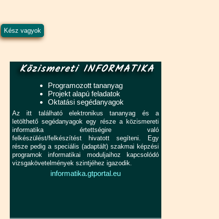
Közismereti INFORMATIKA
Programozott tananyag
Projekt alapú feladatok
Oktatási segédanyagok
Az itt található elektronikus tananyag és a
letölthető segédanyagok egy része a közismereti
informatika értettségire való
felkészülést/felkészítést hivatott segíteni. Egy
része pedig a speciális (adaptált) szakmai képzési
programok informatikai moduljaihoz kapcsolódó
vizsgakövetelmények szintjéhez igazodik.
informatika.gtportal.eu