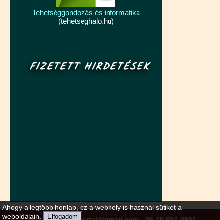
Tehetséggondozás és informatika
(tehetseghalo.hu)
FIZETETT HIRDETÉSEK
Ahogy a legtöbb honlap, ez a webhely is használ sütiket a
weboldalain.
Elfogadom
Gál Tamás
gtportal@gmail.com
06-70-657-0957