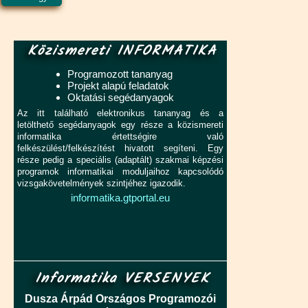
Közismereti INFORMATIKA
Programozott tananyag
Projekt alapú feladatok
Oktatási segédanyagok
Az itt található elektronikus tananyag és a
letölthető segédanyagok egy része a közismereti
informatika értettségire való
felkészülést/felkészítést hivatott segíteni. Egy
része pedig a speciális (adaptált) szakmai képzési
programok informatikai moduljaihoz kapcsolódó
vizsgakövetelmények szintjéhez igazodik.
informatika.gtportal.eu
Informatika VERSENYEK
Dusza Árpád Országos Programozói