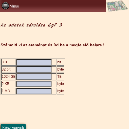
Menü
Az adatok tárolása GyF 3
Számold ki az ereményt és írd be a megfelelő helyre !
8 B
bit
32 bit
byte
1024 GB
TB
2 KB
byte
1 MB
byte