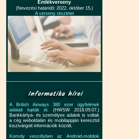
Emlékverseny
(Nevezési határidő: 2022. október 15.)
A verseny részletei
Informatika hírei
A British Airways 380 ezer ügyfelének
adatait lopták el.
(HWSW 2018.09.07.)
Bankkártya- és személyes adatok is voltak
a cég weboldalán és mobilappján keresztül
kiszivárgott információk között.
Komoly veszélyben az Android-mobilok