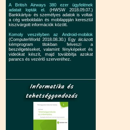
A British Airways 380 ezer ügyfelének
adatait lopták el.
(HWSW 2018.09.07.)
Bankkártya- és személyes adatok is voltak
a cég weboldalán és mobilappján keresztül
kiszivárgott információk között.
Komoly veszélyben az Android-mobilok
(ComputerWorld 2018.08.30.) Egy álcázott
kémprogram titokban felveszi a
beszélgetéseket, valamint fényképeket és
videókat készít, majd továbbítja azokat
parancs és vezérlő szerveréhez.
Informatika és
tehetséggondozás