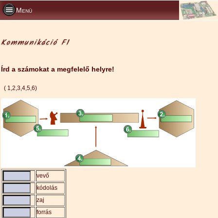
Menü
Kommunikáció F1
Írd a számokat a megfelelő helyre!
( 1,2,3,4,5,6)
vevő
kódolás
zaj
forrás