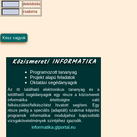
dekódolás
csatorna
Közismereti INFORMATIKA
Programozott tananyag
Projekt alapú feladatok
Oktatási segédanyagok
Az itt található elektronikus tananyag és a
letölthető segédanyagok egy része a közismereti
informatika értettségire való
felkészülést/felkészítést hivatott segíteni. Egy
része pedig a speciális (adaptált) szakmai képzési
programok informatikai moduljaihoz kapcsolódó
vizsgakövetelmények szintjéhez igazodik.
informatika.gtportal.eu