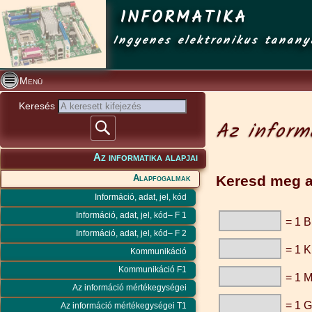
INFORMATIKA
Ingyenes elektronikus tanany
Menü
Keresés
Az inform
Az informatika alapjai
Alapfogalmak
Keresd meg a
Információ, adat, jel, kód
Információ, adat, jel, kód– F 1
= 1 B
Információ, adat, jel, kód– F 2
= 1 
Kommunikáció
Kommunikáció F1
= 1 
Az információ mértékegységei
= 1 
Az információ mértékegységei T1