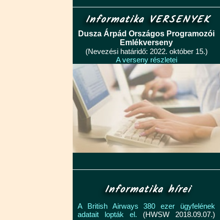
Informatika VERSENYEK
Dusza Árpád Országos Programozói
Emlékverseny
(Nevezési határidő: 2022. október 15.)
A verseny részletei
Informatika hírei
A British Airways 380 ezer ügyfelének
adatait lopták el.
(HWSW 2018.09.07.)