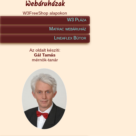
Webáruházak
W3FreeShop alapokon
W3 Pláza
Matrac webáruház
Lineaflex Bútor
Az oldalt készíti:
Gál Tamás
mérnök-tanár