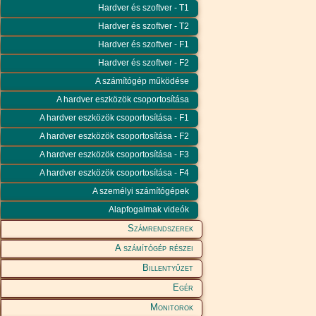
Hardver és szoftver - T1
Hardver és szoftver - T2
Hardver és szoftver - F1
Hardver és szoftver - F2
A számítógép működése
A hardver eszközök csoportosítása
A hardver eszközök csoportosítása - F1
A hardver eszközök csoportosítása - F2
A hardver eszközök csoportosítása - F3
A hardver eszközök csoportosítása - F4
A személyi számítógépek
Alapfogalmak videók
Számrendszerek
A számítógép részei
Billentyűzet
Egér
Monitorok