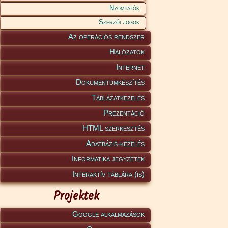
Nyomtatók
Szerzői jogok
Az operációs rendszer
Hálózatok
Internet
Dokumentumkészítés
Táblázatkezelés
Prezentáció
HTML szerkesztés
Adatbázis-kezelés
Informatika jegyzetek
Interaktív táblára (is)
Projektek
Google alkalmazások