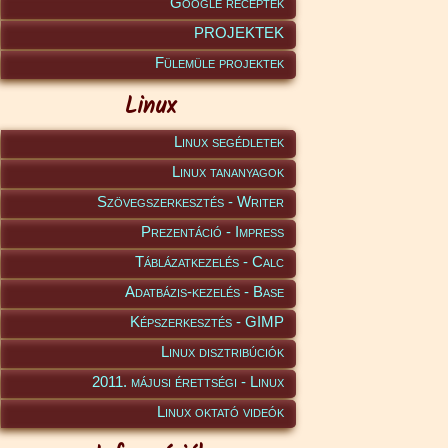
Google receptek
PROJEKTEK
Fülemüle projektek
Linux
Linux segédletek
Linux tananyagok
Szövegszerkesztés - Writer
Prezentáció - Impress
Táblázatkezelés - Calc
Adatbázis-kezelés - Base
Képszerkesztés - GIMP
Linux disztribúciók
2011. májusi érettségi - Linux
Linux oktató videók