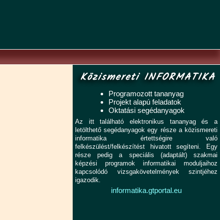
Közismereti INFORMATIKA
Programozott tananyag
Projekt alapú feladatok
Oktatási segédanyagok
Az itt található elektronikus tananyag és a
letölthető segédanyagok egy része a közismereti
informatika értettségire való
felkészülést/felkészítést hivatott segíteni. Egy
része pedig a speciális (adaptált) szakmai
képzési programok informatikai moduljaihoz
kapcsolódó vizsgakövetelmények szintjéhez
igazodik.
informatika.gtportal.eu