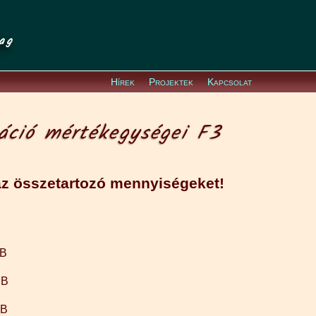
ag
Hírek
Projektek
Kapcsolat
áció mértékegységei F3
z összetartozó mennyiségeket!
KB
MB
GB