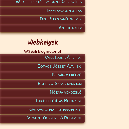
Webfejlesztés, webáruház készítés
Tehetséggondozás
Digitális számítógépek
Angol nyelv
Webhelyek
W3Suli blogmotorral
Vass Lajos Ált. Isk.
Eötvös József Ált. Isk.
Belvárosi képző
Egressy Szakgimnázium
Nótafa vendéglő
Lakásfelújítás Budapest
Gázkészülék-, fűtésszerelő
Vízvezeték szerelő Budapest