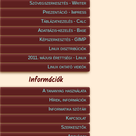
Szövegszerkesztés - Writer
Prezentáció - Impress
Táblázatkezelés - Calc
Adatbázis-kezelés - Base
Képszerkesztés - GIMP
Linux disztribúciók
2011. májusi érettségi - Linux
Linux oktató videók
Információk
A tananyag használata
Hírek, információk
Informatika szótár
Kapcsolat
Szerkesztők