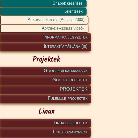
Űrlapok készítése
Jelentések
Adatbázis-kezelés (Access 2003)
Adatbázis-kezelés videók
Informatika jegyzetek
Interaktív táblára (is)
Projektek
Google alkalmazások
Google receptek
PROJEKTEK
Fülemüle projektek
Linux
Linux segédletek
Linux tananyagok