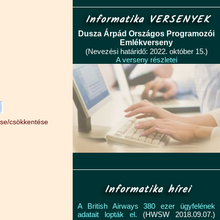
Informatika VERSENYEK
Dusza Árpád Országos Programozói
Emlékverseny
(Nevezési határidő: 2022. október 15.)
A verseny részletei
ése/csökkentése
Informatika hírei
A British Airways 380 ezer ügyfelének
adatait lopták el.
(HWSW 2018.09.07.)