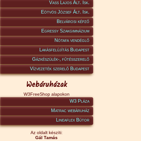
Vass Lajos Ált. Isk.
Eötvös József Ált. Isk.
Belvárosi képző
Egressy Szakgimnázium
Nótafa vendéglő
Lakásfelújítás Budapest
Gázkészülék-, fűtésszerelő
Vízvezeték szerelő Budapest
Webáruházak
W3FreeShop alapokon
W3 Pláza
Matrac webáruház
Lineaflex Bútor
Az oldalt készíti:
Gál Tamás