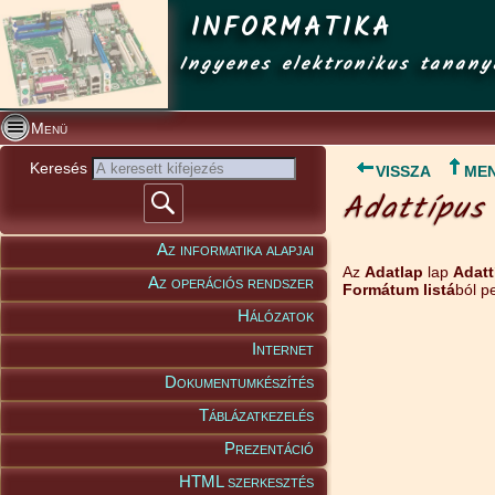
INFORMATIKA
Ingyenes elektronikus tanany
Menü
Keresés
VISSZA
ME
Adattípus 
Az informatika alapjai
Az
Adatlap
lap
Adatt
Az operációs rendszer
Formátum listá
ból p
Hálózatok
Internet
Dokumentumkészítés
Táblázatkezelés
Prezentáció
HTML szerkesztés