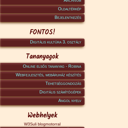
Archívum
Oldaltérkép
Bejelentkezés
FONTOS!
Digitális kultúra 3. osztály
Tananyagok
Online elsős tananyag - Robina
Webfejlesztés, webáruház készítés
Tehetséggondozás
Digitális számítógépek
Angol nyelv
Webhelyek
W3Suli blogmotorral