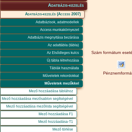
Adatbázis-kezelés
Adatbázis-kezelés (Access 2007)
Adatbázisok, adatmodellek
Access munkakörnyezet
Adatbázis megnyitása bezárása
Az adattábla (tábla)
Szám formátum esetén
Az Elsődleges kulcs
Új tábla létrehozása
Táblák használata
Pénznemformá
Műveletek rekordokkal
Műveletek mezőkkel
Mező hozzáadása táblához
Mező hozzáadása mezősablon segítségével
Mező hozzáadása mezőlista segítségével
Mező hozzáadása F1
Mező hozzáadása-T1
Mező törlése