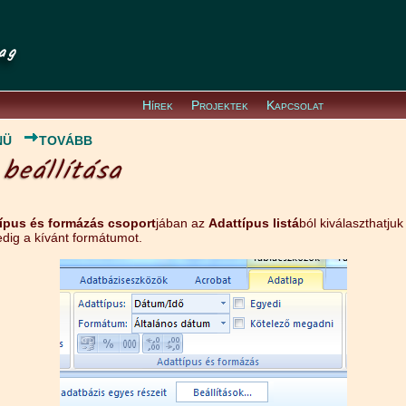
ag
Hírek
Projektek
Kapcsolat
NÜ
TOVÁBB
beállítása
ípus és formázás csoport
jában az
Adattípus listá
ból kiválaszthatjuk 
edig a kívánt formátumot.