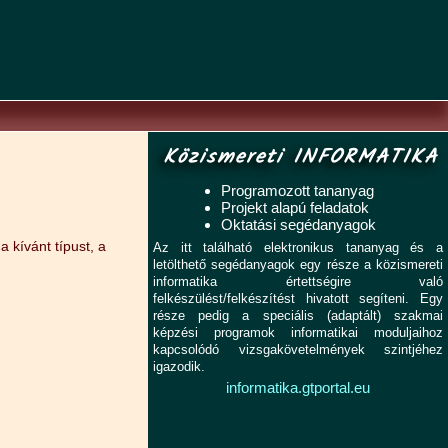
Közismereti INFORMATIKA
Programozott tananyag
Projekt alapú feladatok
Oktatási segédanyagok
a kívánt típust, a
Az itt található elektronikus tananyag és a
letölthető segédanyagok egy része a közismereti
informatika értettségire való
felkészülést/felkészítést hivatott segíteni. Egy
része pedig a speciális (adaptált) szakmai
képzési programok informatikai moduljaihoz
kapcsolódó vizsgakövetelmények szintjéhez
igazodik.
informatika.gtportal.eu