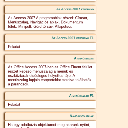
Az Access 2007 képernyő
Az Access 2007 A programablak részei: Címsor,
Menüszalag, Navigációs ablak, Dokumentum
fülek, Minipult, Gördítő sáv, Állapotsor.
Az Access 2007 képernyő F1
Feladat
A menüszalag
Az Office Access 2007-ben az Office Fluent felület
részét képező menüszalag a menük és
eszköztárak elsődleges helyettesítője. A
menüszalag lapjain csoportokba sorolva találhatók
a parancsok.
A menüszalag F1
Feladat
Navigációs ablak
Ha egy adatbázis-objektumot meg akarunk nyitni,