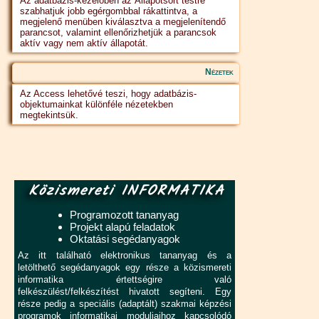
Az adatbázis-kezelőben az Állapotsort testre
szabhatjuk jobb egérgombbal rákattintva, a
megjelenő menüben kiválasztva a megjelenítendő
parancsot, valamint ellenőrizhetjük a parancsok
aktív vagy nem aktív állapotát.
Nézetek
Az Access lehetővé teszi, hogy adatbázis-
objektumainkat különféle nézetekben
megtekintsük.
Közismereti INFORMATIKA
Programozott tananyag
Projekt alapú feladatok
Oktatási segédanyagok
Az itt található elektronikus tananyag és a
letölthető segédanyagok egy része a közismereti
informatika értettségire való
felkészülést/felkészítést hivatott segíteni. Egy
része pedig a speciális (adaptált) szakmai képzési
programok informatikai moduljaihoz kapcsolódó