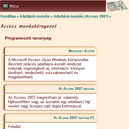
Menü
Kezdőlap
Adatbázis-kezelés
Adatbázis-kezelés (Access 2007)
Access munkakörnyezet
Programozott tananyag:
Microsoft Access
A Microsoft Access olyan Windows környezetbe
illesztett relációs adatbázis-kezelő rendszer,
melynek segítségével az információ: könnyen
tárolható, rendezhető, visszakereshető és
megjeleníthető.
Az Access 2007 indítása
Az Access 2007 megnyitható pl. valamely
fájlkezelőben vagy az asztalon egy adatbázis fájl
nevére vagy ikonjára való dupla kattintással.
Az Access 2007 indítása F1
Feladat