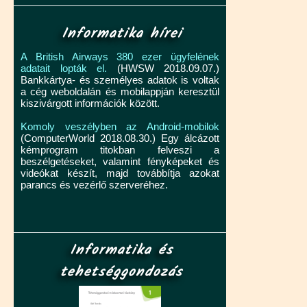
Informatika hírei
A British Airways 380 ezer ügyfelének
adatait lopták el.
(HWSW 2018.09.07.)
Bankkártya- és személyes adatok is voltak
a cég weboldalán és mobilappján keresztül
kiszivárgott információk között.
Komoly veszélyben az Android-mobilok
(ComputerWorld 2018.08.30.) Egy álcázott
kémprogram titokban felveszi a
beszélgetéseket, valamint fényképeket és
videókat készít, majd továbbítja azokat
parancs és vezérlő szerveréhez.
Informatika és
tehetséggondozás