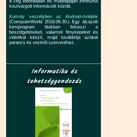
a cég weboldalán és mobilappján keresztül
kiszivárgott információk között.
Komoly veszélyben az Android-mobilok
(ComputerWorld 2018.08.30.) Egy álcázott
kémprogram titokban felveszi a
beszélgetéseket, valamint fényképeket és
videókat készít, majd továbbítja azokat
parancs és vezérlő szerveréhez.
Informatika és
tehetséggondozás