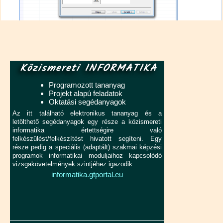
Közismereti INFORMATIKA
Programozott tananyag
Projekt alapú feladatok
Oktatási segédanyagok
Az itt található elektronikus tananyag és a
letölthető segédanyagok egy része a közismereti
informatika értettségire való
felkészülést/felkészítést hivatott segíteni. Egy
része pedig a speciális (adaptált) szakmai képzési
programok informatikai moduljaihoz kapcsolódó
vizsgakövetelmények szintjéhez igazodik.
informatika.gtportal.eu