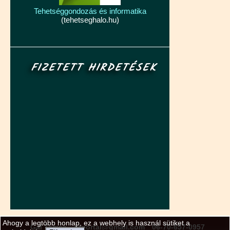
Tehetséggondozás és informatika
(tehetseghalo.hu)
FIZETETT HIRDETÉSEK
Ahogy a legtöbb honlap, ez a webhely is használ sütiket a
Gál Tamás
gtportal@gmail.com
06-70-657-0957