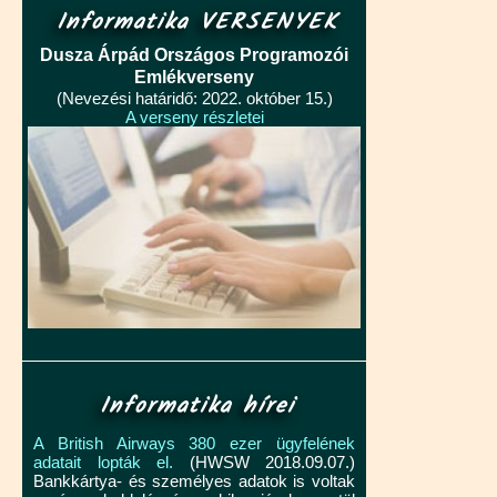
Informatika VERSENYEK
Dusza Árpád Országos Programozói
Emlékverseny
(Nevezési határidő: 2022. október 15.)
A verseny részletei
Informatika hírei
A British Airways 380 ezer ügyfelének
adatait lopták el.
(HWSW 2018.09.07.)
Bankkártya- és személyes adatok is voltak