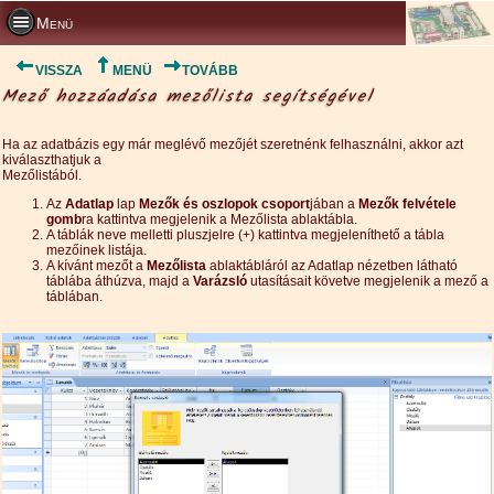
Menü
VISSZA
MENÜ
TOVÁBB
Mező hozzáadása mezőlista segítségével
Ha az adatbázis egy már meglévő mezőjét szeretnénk felhasználni, akkor azt
kiválaszthatjuk a
Mezőlistából.
Az
Adatlap
lap
Mezők és oszlopok csoport
jában a
Mezők felvétele
gomb
ra kattintva megjelenik a Mezőlista ablaktábla.
A táblák neve melletti pluszjelre (+) kattintva megjeleníthető a tábla
mezőinek listája.
A kívánt mezőt a
Mezőlista
ablaktábláról az Adatlap nézetben látható
táblába áthúzva, majd a
Varázsló
utasításait követve megjelenik a mező a
táblában.