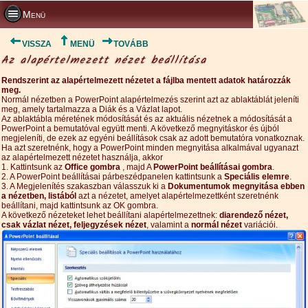
Menü
VISSZA
MENÜ
TOVÁBB
Az alapértelmezett nézet beállítása
Rendszerint az alapértelmezett nézetet a fájlba mentett adatok határozzák
meg.
Normál nézetben a PowerPoint alapértelmezés szerint azt az ablaktáblát jeleníti
meg, amely tartalmazza a Diák és a Vázlat lapot.
Az ablaktábla méretének módosítását és az aktuális nézetnek a módosítását a
PowerPoint a bemutatóval együtt menti. A következő megnyitáskor és újból
megjeleníti, de ezek az egyéni beállítások csak az adott bemutatóra vonatkoznak.
Ha azt szeretnénk, hogy a PowerPoint minden megnyitása alkalmával ugyanazt
az alapértelmezett nézetet használja, akkor
1. Kattintsunk az
Office gombra
, majd A
PowerPoint beállításai gombra
.
2. A PowerPoint beállításai párbeszédpanelen kattintsunk a
Speciális elemre
.
3. A Megjelenítés szakaszban válasszuk ki a
Dokumentumok megnyitása ebben
a nézetben, listából
azt a nézetet, amelyet alapértelmezettként szeretnénk
beállítani, majd kattintsunk az OK gombra.
A következő nézeteket lehet beállítani alapértelmezettnek:
diarendező nézet,
csak vázlat nézet, feljegyzések nézet
, valamint a
normál nézet
variációi.