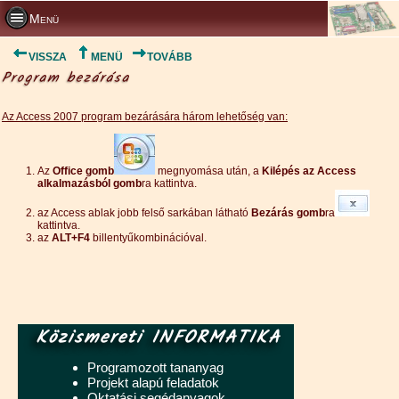
Menü
VISSZA
MENÜ
TOVÁBB
Program bezárása
Az Access 2007 program bezárására három lehetőség van:
Az
Office gomb
megnyomása után, a
Kilépés az Access
alkalmazásból gomb
ra kattintva.
az Access ablak jobb felső sarkában látható
Bezárás gomb
ra
kattintva.
az
ALT+F4
billentyűkombinációval.
Közismereti INFORMATIKA
Programozott tananyag
Projekt alapú feladatok
Oktatási segédanyagok