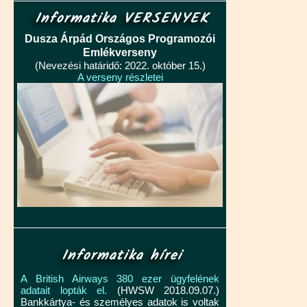
Informatika VERSENYEK
Dusza Árpád Országos Programozói
Emlékverseny
(Nevezési határidő: 2022. október 15.)
A verseny részletei
Informatika hírei
A British Airways 380 ezer ügyfelének
adatait lopták el.
(HWSW 2018.09.07.)
Bankkártya- és személyes adatok is voltak