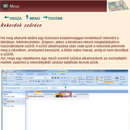
Menü
VISSZA
MENÜ
TOVÁBB
Rekordok szűrése
Ha meg akarunk találni egy bizonyos tulajdonsággal rendelkező rekordot a
táblában, lekérdezésben, űrlapon, akkor a kérdéses rekord megtalálásához
használhatunk szűrőt. A szűrő alkalmazása után csak azok a rekordok jelennek
meg a nézetben, amelyeket keresünk, a többi rejtve marad, amíg el nem távolítjuk
a szűrőt.
Azt, hogy egy objektumra egy mező szerinti szűrést alkalmaztunk az oszlopfejléc
mellett, valamint a rekordléptető sávban található ikonok jelzik.