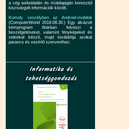
a cég weboldalán és mobilappján keresztül
kiszivárgott információk között.
Komoly veszélyben az Android-mobilok
(ComputerWorld 2018.08.30.) Egy álcázott
kémprogram titokban felveszi a
beszélgetéseket, valamint fényképeket és
videókat készít, majd továbbítja azokat
parancs és vezérlő szerveréhez.
Informatika és
tehetséggondozás