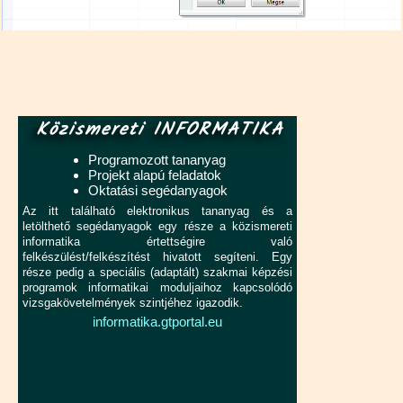
Közismereti INFORMATIKA
Programozott tananyag
Projekt alapú feladatok
Oktatási segédanyagok
Az itt található elektronikus tananyag és a
letölthető segédanyagok egy része a közismereti
informatika értettségire való
felkészülést/felkészítést hivatott segíteni. Egy
része pedig a speciális (adaptált) szakmai képzési
programok informatikai moduljaihoz kapcsolódó
vizsgakövetelmények szintjéhez igazodik.
informatika.gtportal.eu