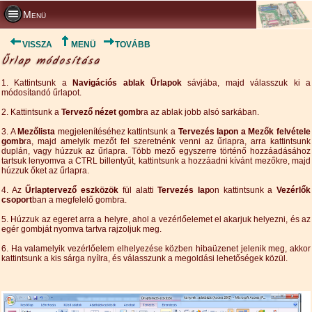
Menü
VISSZA
MENÜ
TOVÁBB
Űrlap módosítása
1. Kattintsunk a
Navigációs ablak Űrlapok
sávjába, majd válasszuk ki a
módosítandó űrlapot.
2. Kattintsunk a
Tervező nézet gomb
ra az ablak jobb alsó sarkában.
3. A
Mezőlista
megjelenítéséhez kattintsunk a
Tervezés lapon a Mezők felvétele
gomb
ra, majd amelyik mezőt fel szeretnénk venni az űrlapra, arra kattintsunk
duplán, vagy húzzuk az űrlapra. Több mező egyszerre történő hozzáadásához
tartsuk lenyomva a CTRL billentyűt, kattintsunk a hozzáadni kívánt mezőkre, majd
húzzuk őket az űrlapra.
4. Az
Űrlaptervező eszközök
fül alatti
Tervezés lap
on kattintsunk a
Vezérlők
csoport
ban a megfelelő gombra.
5. Húzzuk az egeret arra a helyre, ahol a vezérlőelemet el akarjuk helyezni, és az
egér gombját nyomva tartva rajzoljuk meg.
6. Ha valamelyik vezérlőelem elhelyezése közben hibaüzenet jelenik meg, akkor
kattintsunk a kis sárga nyílra, és válasszunk a megoldási lehetőségek közül.