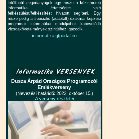
letölthető segédanyagok egy része a közismereti
informatika értettségire való
felkészülést/felkészítést hivatott segíteni. Egy
része pedig a speciális (adaptált) szakmai képzési
programok informatikai moduljaihoz kapcsolódó
vizsgakövetelmények szintjéhez igazodik.
informatika.gtportal.eu
Informatika VERSENYEK
Dusza Árpád Országos Programozói
Emlékverseny
(Nevezési határidő: 2022. október 15.)
A verseny részletei