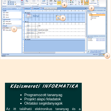
Közismereti INFORMATIKA
Programozott tananyag
Projekt alapú feladatok
Oktatási segédanyagok
Az itt található elektronikus tananyag és a