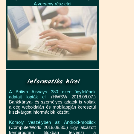
A verseny részletei
Informatika hírei
A British Airways 380 ezer ügyfelének
adatait lopták el.
(HWSW 2018.09.07.)
Bankkártya- és személyes adatok is voltak
a cég weboldalán és mobilappján keresztül
kiszivárgott információk között.
Komoly veszélyben az Android-mobilok
(ComputerWorld 2018.08.30.) Egy álcázott
kémprogram titokban felveszi a