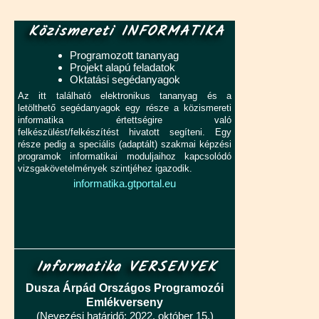
Közismereti INFORMATIKA
Programozott tananyag
Projekt alapú feladatok
Oktatási segédanyagok
Az itt található elektronikus tananyag és a
letölthető segédanyagok egy része a közismereti
informatika értettségire való
felkészülést/felkészítést hivatott segíteni. Egy
része pedig a speciális (adaptált) szakmai képzési
programok informatikai moduljaihoz kapcsolódó
vizsgakövetelmények szintjéhez igazodik.
informatika.gtportal.eu
Informatika VERSENYEK
Dusza Árpád Országos Programozói
Emlékverseny
(Nevezési határidő: 2022. október 15.)