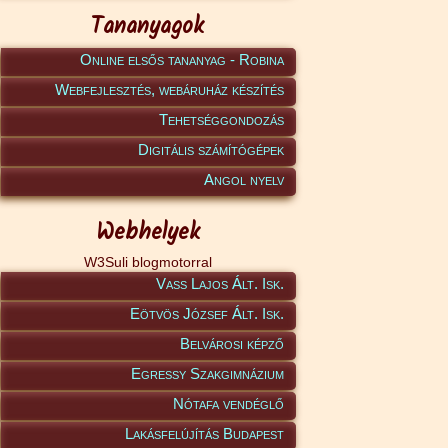
Tananyagok
Online elsős tananyag - Robina
Webfejlesztés, webáruház készítés
Tehetséggondozás
Digitális számítógépek
Angol nyelv
Webhelyek
W3Suli blogmotorral
Vass Lajos Ált. Isk.
Eötvös József Ált. Isk.
Belvárosi képző
Egressy Szakgimnázium
Nótafa vendéglő
Lakásfelújítás Budapest