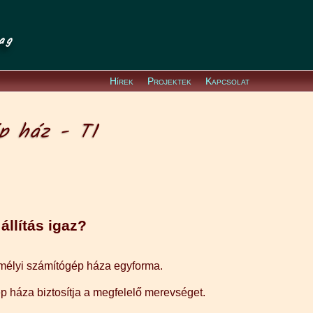
ag
Hírek
Projektek
Kapcsolat
p ház - T1
llítás igaz?
élyi számítógép háza egyforma.
p háza biztosítja a megfelelő merevséget.