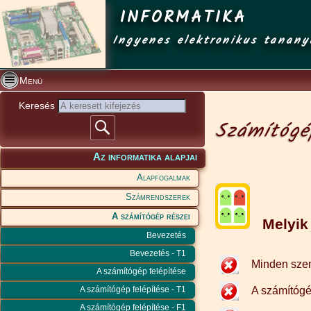
INFORMATIKA
Ingyenes elektronikus tanany
Menü
Keresés
Számítógé
Az informatika alapjai
Alapfogalmak
Számrendszerek
A számítógép részei
Melyik á
Bevezetés
Bevezetés - T1
Minden szem
A számítógép felépítése
A számítógép felépítése - T1
A számítógé
A számítógép felépítése - F1