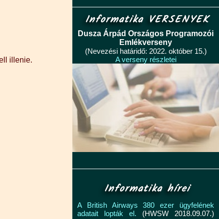
Informatika VERSENYEK
Dusza Árpád Országos Programozói
Emlékverseny
(Nevezési határidő: 2022. október 15.)
A verseny részletei
l illenie.
Informatika hírei
A British Airways 380 ezer ügyfelének
adatait lopták el.
(HWSW 2018.09.07.)