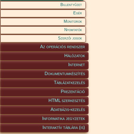
Billentyűzet
Egér
Monitorok
Nyomtatók
Szerzői jogok
Az operációs rendszer
Hálózatok
Internet
Dokumentumkészítés
Táblázatkezelés
Prezentáció
HTML szerkesztés
Adatbázis-kezelés
Informatika jegyzetek
Interaktív táblára (is)