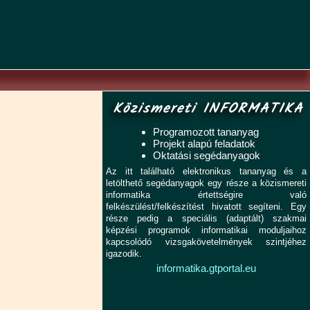
Közismereti INFORMATIKA
Programozott tananyag
Projekt alapú feladatok
Oktatási segédanyagok
Az itt található elektronikus tananyag és a
letölthető segédanyagok egy része a közismereti
informatika értettségire való
felkészülést/felkészítést hivatott segíteni. Egy
része pedig a speciális (adaptált) szakmai
képzési programok informatikai moduljaihoz
kapcsolódó vizsgakövetelmények szintjéhez
igazodik.
informatika.gtportal.eu