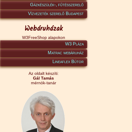
Gázkészülék-, fűtésszerelő
Vízvezeték szerelő Budapest
Webáruházak
W3FreeShop alapokon
W3 Pláza
Matrac webáruház
Lineaflex Bútor
Az oldalt készíti:
Gál Tamás
mérnök-tanár