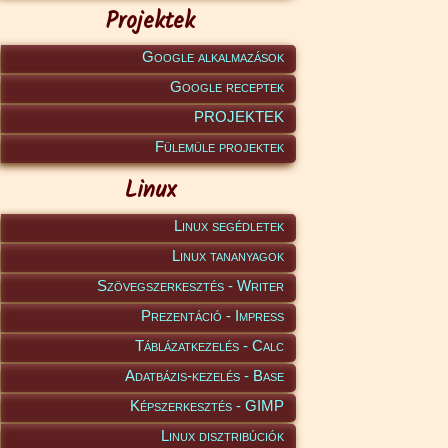
Projektek
Google alkalmazások
Google receptek
PROJEKTEK
Fülemüle projektek
Linux
Linux segédletek
Linux tananyagok
Szövegszerkesztés - Writer
Prezentáció - Impress
Táblázatkezelés - Calc
Adatbázis-kezelés - Base
Képszerkesztés - GIMP
Linux disztribúciók