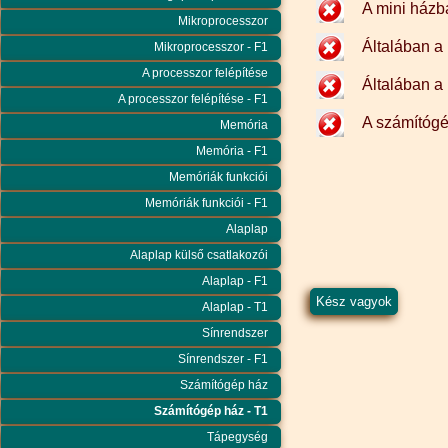
A mini házb
Mikroprocesszor
Általában a 
Mikroprocesszor - F1
A processzor felépítése
Általában a 
A processzor felépítése - F1
A számítógé
Memória
Memória - F1
Memóriák funkciói
Memóriák funkciói - F1
Alaplap
Alaplap külső csatlakozói
Alaplap - F1
Alaplap - T1
Sínrendszer
Sínrendszer - F1
Számítógép ház
Számítógép ház - T1
Tápegység