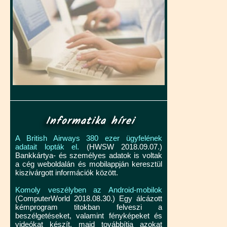
Informatika hírei
A British Airways 380 ezer ügyfelének
adatait lopták el.
(HWSW 2018.09.07.)
Bankkártya- és személyes adatok is voltak
a cég weboldalán és mobilappján keresztül
kiszivárgott információk között.
Komoly veszélyben az Android-mobilok
(ComputerWorld 2018.08.30.) Egy álcázott
kémprogram titokban felveszi a
beszélgetéseket, valamint fényképeket és
videókat készít, majd továbbítja azokat