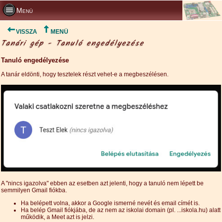
Menü
VISSZA
MENÜ
Tanári gép - Tanuló engedélyezése
Tanuló engedélyezése
A tanár eldönti, hogy tesztelek részt vehet-e a megbeszélésen.
A "nincs igazolva" ebben az esetben azt jelenti, hogy a tanuló nem lépett be
semmilyen Gmail fiókba.
Ha belépett volna, akkor a Google ismerné nevét és email címét is.
Ha belép Gmail fiókjába, de az nem az iskolai domain (pl. ...iskola.hu) alatt
működik, a Meet azt is jelzi.