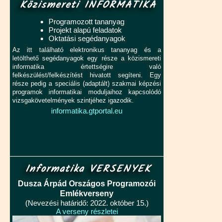
Közismereti INFORMATIKA
Programozott tananyag
Projekt alapú feladatok
Oktatási segédanyagok
Az itt található elektronikus tananyag és a
letölthető segédanyagok egy része a közismereti
informatika értettségire való
felkészülést/felkészítést hivatott segíteni. Egy
része pedig a speciális (adaptált) szakmai képzési
programok informatikai moduljaihoz kapcsolódó
vizsgakövetelmények szintjéhez igazodik.
informatika.gtportal.eu
Informatika VERSENYEK
Dusza Árpád Országos Programozói
Emlékverseny
(Nevezési határidő: 2022. október 15.)
A verseny részletei