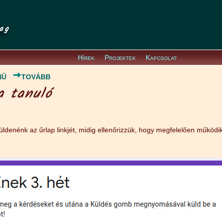
ag
Hírek
Projektek
Kapcsolat
NÜ
TOVÁBB
a tanuló
küldenénk az űrlap linkjét, midig ellenőrizzük, hogy megfelelően működi