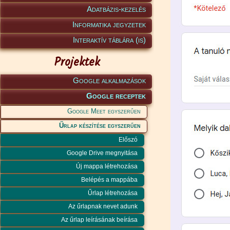
Adatbázis-kezelés
Informatika jegyzetek
Interaktív táblára (is)
Projektek
Google alkalmazások
Google receptek
Google Meet egyszerűen
Űrlap készítése egyszerűen
Előszó
Google Drive megnyitása
Új mappa létrehozása
Belépés a mappába
Űrlap létrehozása
Az űrlapnak nevet adunk
Az űrlap leírásának beírása