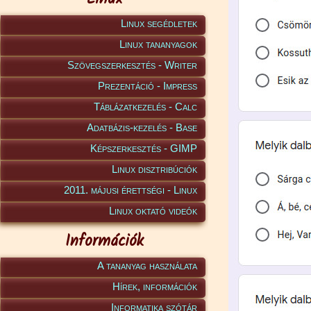
Linux segédletek
Linux tananyagok
Szövegszerkesztés - Writer
Prezentáció - Impress
Táblázatkezelés - Calc
Adatbázis-kezelés - Base
Képszerkesztés - GIMP
Linux disztribúciók
2011. májusi érettségi - Linux
Linux oktató videók
Információk
A tananyag használata
Hírek, információk
Informatika szótár