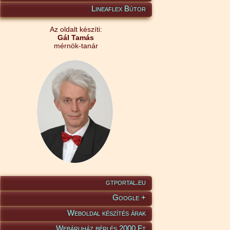
Lineaflex Bútor
Az oldalt készíti:
Gál Tamás
mérnök-tanár
gtportal.eu
Google +
Weboldal készítés árak
Webáruház bérlés 2000 Ft