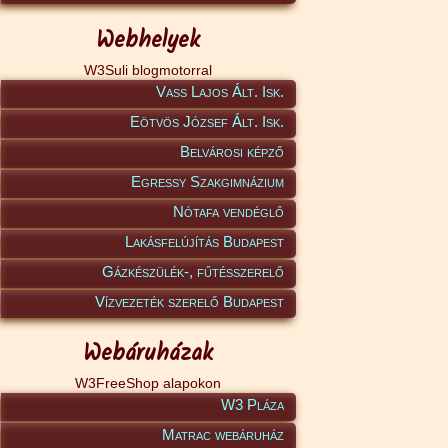
Webhelyek
W3Suli blogmotorral
Vass Lajos Ált. Isk.
Eötvös József Ált. Isk.
Belvárosi képző
Egressy Szakgimnázium
Nótafa vendéglő
Lakásfelújítás Budapest
Gázkészülék-, fűtésszerelő
Vízvezeték szerelő Budapest
Webáruházak
W3FreeShop alapokon
W3 Pláza
Matrac webáruház