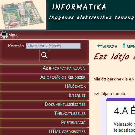
INFORMATIKA
Ingyenes elektronikus tanany
Menü
Keresés
VISSZA
ME
Ezt látja 
Az informatika alapjai
Az operációs rendszer
Mielőtt bárkinek is el
Hálózatok
Ezt látja a tanuló:
Internet
Dokumentumkészítés
Táblázatkezelés
Prezentáció
HTML szerkesztés