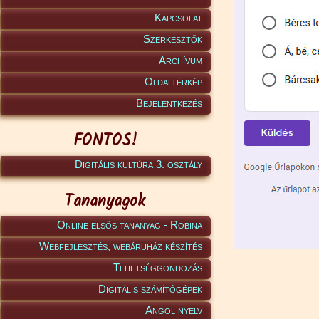
Kapcsolat
Szerkesztők
Archívum
Oldaltérkép
Bejelentkezés
FONTOS!
Digitális kultúra 3. osztály
Tananyagok
Online elsős tananyag - Robina
Webfejlesztés, webáruház készítés
Tehetséggondozás
Digitális számítógépek
Angol nyelv