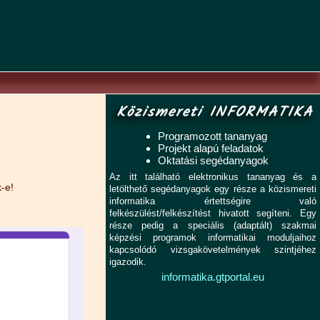
Közismereti INFORMATIKA
Programozott tananyag
Projekt alapú feladatok
Oktatási segédanyagok
Az itt található elektronikus tananyag és a
k-e!
letölthető segédanyagok egy része a közismereti
informatika értettségire való
felkészülést/felkészítést hivatott segíteni. Egy
része pedig a speciális (adaptált) szakmai
képzési programok informatikai moduljaihoz
kapcsolódó vizsgakövetelmények szintjéhez
igazodik.
informatika.gtportal.eu