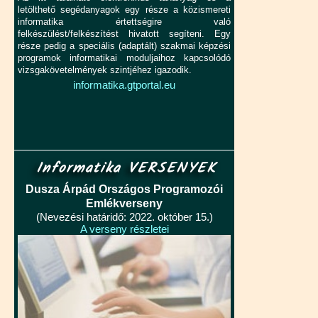
letölthető segédanyagok egy része a közismereti
informatika értettségire való
felkészülést/felkészítést hivatott segíteni. Egy
része pedig a speciális (adaptált) szakmai képzési
programok informatikai moduljaihoz kapcsolódó
vizsgakövetelmények szintjéhez igazodik.
informatika.gtportal.eu
Informatika VERSENYEK
Dusza Árpád Országos Programozói
Emlékverseny
(Nevezési határidő: 2022. október 15.)
A verseny részletei