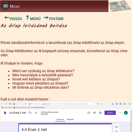
Menü
VISSZA
MENÜ
TOVÁBB
Az űrlap leírásának beírása
Rövid utasítások/információ a tanulóknak (az űrlap kitöltőinek) az űrlap elején.
Az űrlap kitöltésekor az itt begépelt szöveg olvasható, közvetlenül az űrlap címe
után.
Itt írhatjuk le röviden, hogy
Miért van szükség az űrlap kitöltésére?
Mire használjuk a beküldött adatokat?
Kinek kell kitölteni az űrlapot?
Hogyan lehet elküldeni az űrlapot?
Mi történik az űrlap elküldése után?
Katt a nyíl által mutatott helyre: