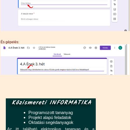
És gépelés:
Közismereti INFORMATIKA
Programozott tananyag
Projekt alapú feladatok
Oktatási segédanyagok
Az itt található elektronikus tananyag és a