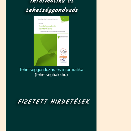
Informatika és
tehetséggondozás
Tehetséggondozás és informatika
(tehetseghalo.hu)
FIZETETT HIRDETÉSEK