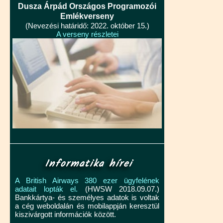
Dusza Árpád Országos Programozói
Emlékverseny
(Nevezési határidő: 2022. október 15.)
A verseny részletei
Informatika hírei
A British Airways 380 ezer ügyfelének
adatait lopták el.
(HWSW 2018.09.07.)
Bankkártya- és személyes adatok is voltak
a cég weboldalán és mobilappján keresztül
kiszivárgott információk között.