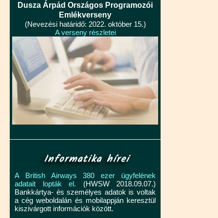
Dusza Árpád Országos Programozói
Emlékverseny
(Nevezési határidő: 2022. október 15.)
A verseny részletei
Informatika hírei
A British Airways 380 ezer ügyfelének
adatait lopták el.
(HWSW 2018.09.07.)
Bankkártya- és személyes adatok is voltak
a cég weboldalán és mobilappján keresztül
kiszivárgott információk között.