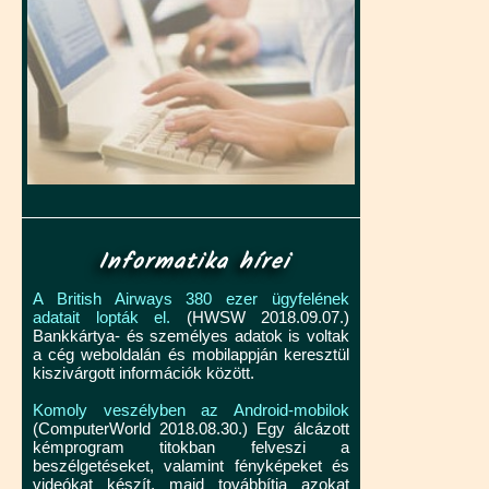
Informatika hírei
A British Airways 380 ezer ügyfelének
adatait lopták el.
(HWSW 2018.09.07.)
Bankkártya- és személyes adatok is voltak
a cég weboldalán és mobilappján keresztül
kiszivárgott információk között.
Komoly veszélyben az Android-mobilok
(ComputerWorld 2018.08.30.) Egy álcázott
kémprogram titokban felveszi a
beszélgetéseket, valamint fényképeket és
videókat készít, majd továbbítja azokat