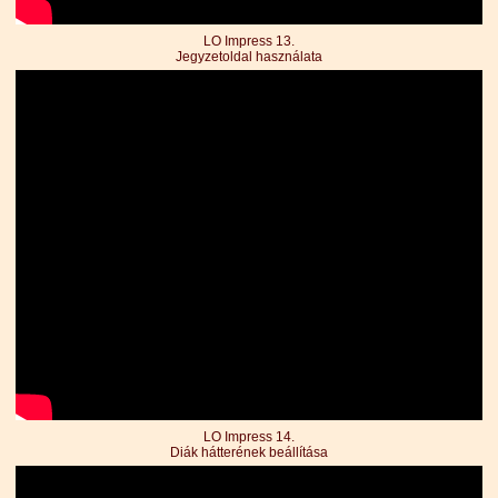
LO Impress 13.
Jegyzetoldal használata
LO Impress 14.
Diák hátterének beállítása