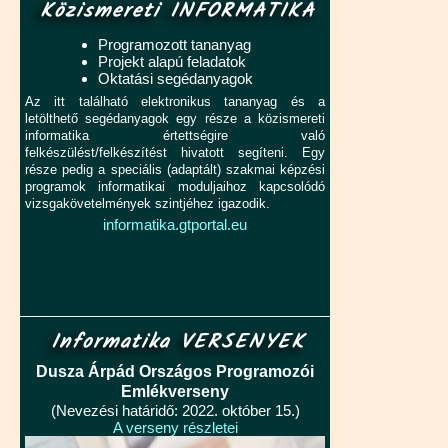
Közismereti INFORMATIKA
Programozott tananyag
Projekt alapú feladatok
Oktatási segédanyagok
Az itt található elektronikus tananyag és a
letölthető segédanyagok egy része a közismereti
informatika értettségire való
felkészülést/felkészítést hivatott segíteni. Egy
része pedig a speciális (adaptált) szakmai képzési
programok informatikai moduljaihoz kapcsolódó
vizsgakövetelmények szintjéhez igazodik.
informatika.gtportal.eu
Informatika VERSENYEK
Dusza Árpád Országos Programozói
Emlékverseny
(Nevezési határidő: 2022. október 15.)
A verseny részletei