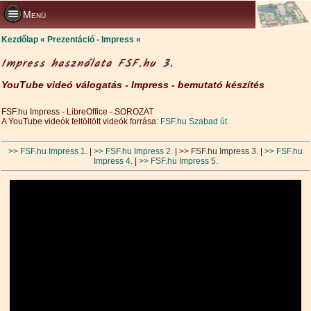
Menü
Kezdőlap
Prezentáció - Impress
Impress használata FSF.hu 3.
YouTube videó válogatás - Impress - bemutató készítés
FSF.hu Impress - LibreOffice - SOROZAT
A YouTube videók feltöltött videók forrása:
FSF.hu Szabad út
>> FSF.hu Impress 1.
|
>> FSF.hu Impress 2.
|
>> FSF.hu Impress 3.
|
>> FSF.hu
Impress 4.
|
>> FSF.hu Impress 5.