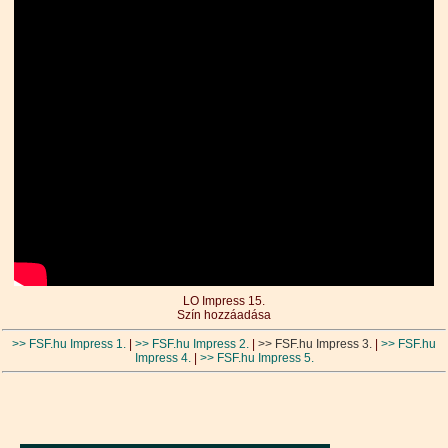
LO Impress 15.
Szín hozzáadása
>> FSF.hu Impress 1.
|
>> FSF.hu Impress 2.
|
>> FSF.hu Impress 3.
|
>> FSF.hu
Impress 4.
|
>> FSF.hu Impress 5.