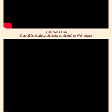
LO Impress 12/b.
Diavetítés kiterjesztett asztal segítségével (Windows)