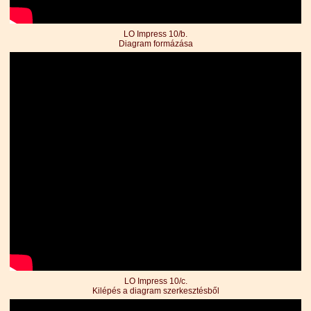
LO Impress 10/b.
Diagram formázása
LO Impress 10/c.
Kilépés a diagram szerkesztésből