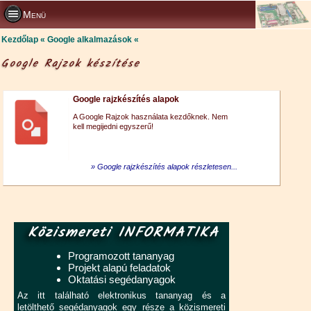
Menü
Kezdőlap
Google alkalmazások
Google Rajzok készítése
Google rajzkészítés alapok
A Google Rajzok használata kezdőknek. Nem
kell megijedni egyszerű!
Google rajzkészítés alapok részletesen...
Közismereti INFORMATIKA
Programozott tananyag
Projekt alapú feladatok
Oktatási segédanyagok
Az itt található elektronikus tananyag és a
letölthető segédanyagok egy része a közismereti