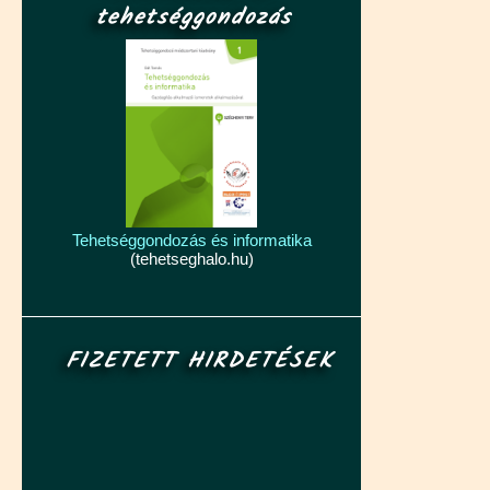
tehetséggondozás
Tehetséggondozás és informatika
(tehetseghalo.hu)
FIZETETT HIRDETÉSEK