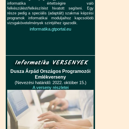
informatika értettségire való
felkészülést/felkészítést hivatott segíteni. Egy
része pedig a speciális (adaptált) szakmai képzési
programok informatikai moduljaihoz kapcsolódó
vizsgakövetelmények szintjéhez igazodik.
informatika.gtportal.eu
Informatika VERSENYEK
Dusza Árpád Országos Programozói
Emlékverseny
(Nevezési határidő: 2022. október 15.)
A verseny részletei