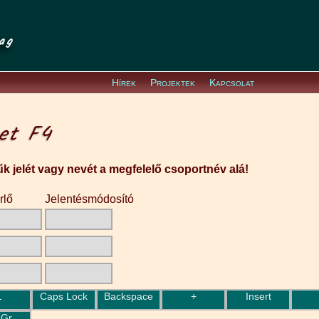
ag
Hírek
Projektek
Kapcsolat
zet F4
űk jelét vagy nevét a megfelelő csoportnév alá!
rlő
Jelentésmódosító
1
Caps Lock
Backspace
+
Insert
 Gr