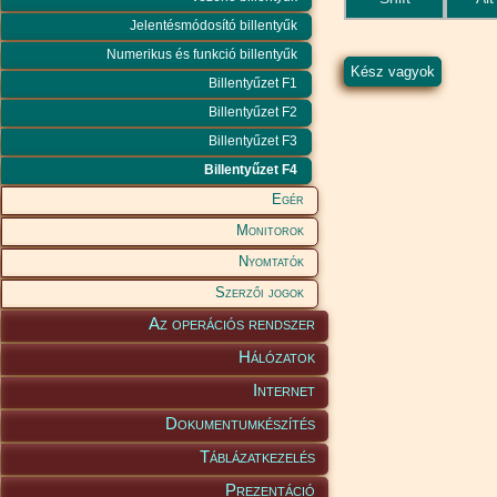
Jelentésmódosító billentyűk
Numerikus és funkció billentyűk
Billentyűzet F1
Billentyűzet F2
Billentyűzet F3
Billentyűzet F4
Egér
Monitorok
Nyomtatók
Szerzői jogok
Az operációs rendszer
Hálózatok
Internet
Dokumentumkészítés
Táblázatkezelés
Prezentáció