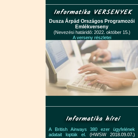
Informatika VERSENYEK
Dusza Árpád Országos Programozói
Emlékverseny
(Nevezési határidő: 2022. október 15.)
A verseny részletei
Informatika hírei
A British Airways 380 ezer ügyfelének
adatait lopták el.
(HWSW 2018.09.07.)