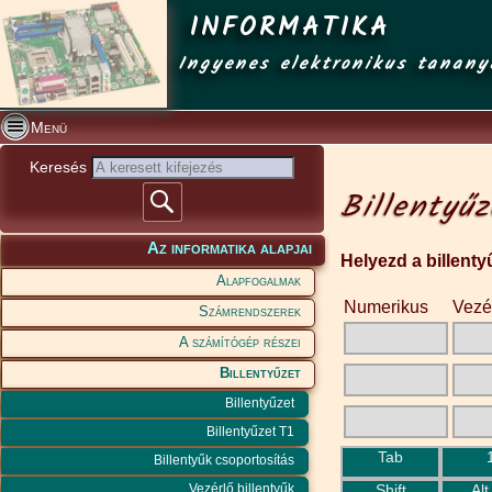
INFORMATIKA
Ingyenes elektronikus tanany
Menü
Keresés
Billentyű
Az informatika alapjai
Helyezd a billenty
Alapfogalmak
Numerikus
Vezé
Számrendszerek
A számítógép részei
Billentyűzet
Billentyűzet
Billentyűzet T1
Tab
Billentyűk csoportosítás
Shift
Alt
Vezérlő billentyűk