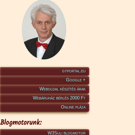
gtportal.eu
Google +
Weboldal készítés árak
Webáruház bérlés 2000 Ft
Online pláza
Blogmotorunk:
W3Suli blogmotor