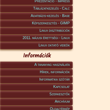
Prezentáció - Impress
Táblázatkezelés - Calc
Adatbázis-kezelés - Base
Képszerkesztés - GIMP
Linux disztribúciók
2011. májusi érettségi - Linux
Linux oktató videók
Információk
A tananyag használata
Hírek, információk
Informatika szótár
Kapcsolat
Szerkesztők
Archívum
Oldaltérkép