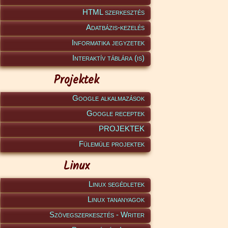
HTML szerkesztés
Adatbázis-kezelés
Informatika jegyzetek
Interaktív táblára (is)
Projektek
Google alkalmazások
Google receptek
PROJEKTEK
Fülemüle projektek
Linux
Linux segédletek
Linux tananyagok
Szövegszerkesztés - Writer