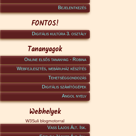
Bejelentkezés
FONTOS!
Digitális kultúra 3. osztály
Tananyagok
Online elsős tananyag - Robina
Webfejlesztés, webáruház készítés
Tehetséggondozás
Digitális számítógépek
Angol nyelv
Webhelyek
W3Suli blogmotorral
Vass Lajos Ált. Isk.