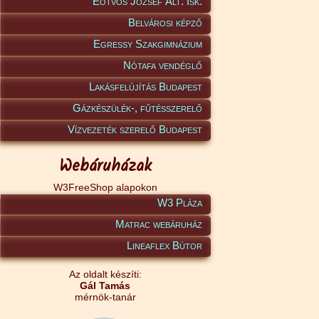
Eötvös József Ált. Isk.
Belvárosi képző
Egressy Szakgimnázium
Nótafa vendéglő
Lakásfelújítás Budapest
Gázkészülék-, fűtésszerelő
Vízvezeték szerelő Budapest
Webáruházak
W3FreeShop alapokon
W3 Pláza
Matrac webáruház
Lineaflex Bútor
Az oldalt készíti:
Gál Tamás
mérnök-tanár