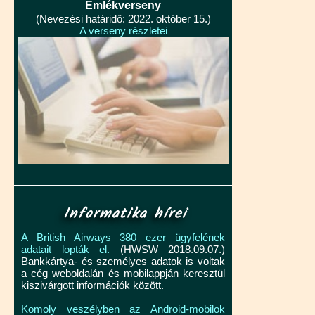
Emlékverseny
(Nevezési határidő: 2022. október 15.)
A verseny részletei
Informatika hírei
A British Airways 380 ezer ügyfelének
adatait lopták el.
(HWSW 2018.09.07.)
Bankkártya- és személyes adatok is voltak
a cég weboldalán és mobilappján keresztül
kiszivárgott információk között.
Komoly veszélyben az Android-mobilok