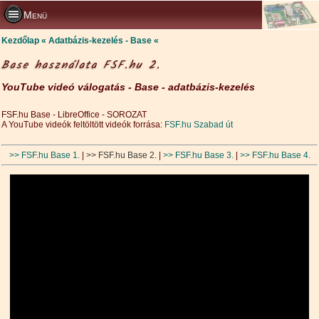
Menü
Kezdőlap
Adatbázis-kezelés - Base
Base használata FSF.hu 2.
YouTube videó válogatás - Base - adatbázis-kezelés
FSF.hu Base - LibreOffice - SOROZAT
A YouTube videók feltöltött videók forrása:
FSF.hu Szabad út
>> FSF.hu Base 1.
|
>> FSF.hu Base 2.
|
>> FSF.hu Base 3.
|
>> FSF.hu Base 4.