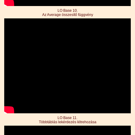
LO Base 10.
Az Average összesítő függvény
LO Base 11.
Többtáblás lekérdezés létrehozása