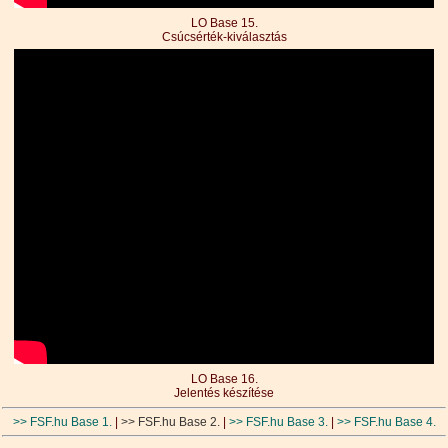
LO Base 15.
Csúcsérték-kiválasztás
LO Base 16.
Jelentés készítése
>> FSF.hu Base 1.
|
>> FSF.hu Base 2.
|
>> FSF.hu Base 3.
|
>> FSF.hu Base 4.