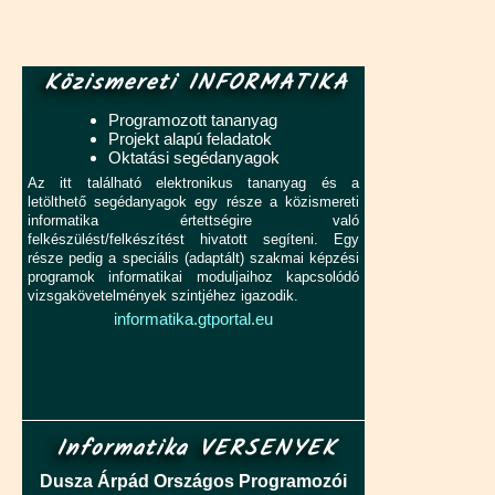
Közismereti INFORMATIKA
Programozott tananyag
Projekt alapú feladatok
Oktatási segédanyagok
Az itt található elektronikus tananyag és a
letölthető segédanyagok egy része a közismereti
informatika értettségire való
felkészülést/felkészítést hivatott segíteni. Egy
része pedig a speciális (adaptált) szakmai képzési
programok informatikai moduljaihoz kapcsolódó
vizsgakövetelmények szintjéhez igazodik.
informatika.gtportal.eu
Informatika VERSENYEK
Dusza Árpád Országos Programozói