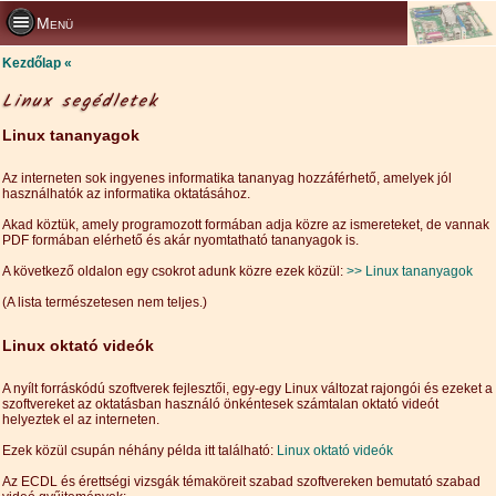
Menü
Kezdőlap
Linux segédletek
Linux tananyagok
Az interneten sok ingyenes informatika tananyag hozzáférhető, amelyek jól
használhatók az informatika oktatásához.
Akad köztük, amely programozott formában adja közre az ismereteket, de vannak
PDF formában elérhető és akár nyomtatható tananyagok is.
A következő oldalon egy csokrot adunk közre ezek közül:
>> Linux tananyagok
(A lista természetesen nem teljes.)
Linux oktató videók
A nyílt forráskódú szoftverek fejlesztői, egy-egy Linux változat rajongói és ezeket a
szoftvereket az oktatásban használó önkéntesek számtalan oktató videót
helyeztek el az interneten.
Ezek közül csupán néhány példa itt található:
Linux oktató videók
Az ECDL és érettségi vizsgák témaköreit szabad szoftvereken bemutató szabad