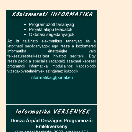
Közismereti INFORMATIKA
Programozott tananyag
Projekt alapú feladatok
Oktatási segédanyagok
Az itt található elektronikus tananyag és a
letölthető segédanyagok egy része a közismereti
informatika értettségire való
felkészülést/felkészítést hivatott segíteni. Egy
része pedig a speciális (adaptált) szakmai képzési
programok informatikai moduljaihoz kapcsolódó
vizsgakövetelmények szintjéhez igazodik.
informatika.gtportal.eu
Informatika VERSENYEK
Dusza Árpád Országos Programozói
Emlékverseny