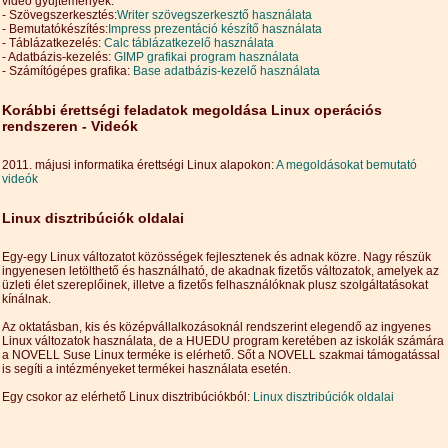
videó gyűjtemények:
- Szövegszerkesztés:
Writer szövegszerkesztő használata
- Bemutatókészítés:
Impress prezentáció készítő használata
- Táblázatkezelés:
Calc táblázatkezelő használata
- Adatbázis-kezelés:
GIMP grafikai program használata
- Számítógépes grafika:
Base adatbázis-kezelő használata
Korábbi érettségi feladatok megoldása Linux operációs
rendszeren
- Videók
2011. májusi informatika érettségi Linux alapokon:
A megoldásokat bemutató
videók
Linux disztribúciók oldalai
Egy-egy Linux változatot közösségek fejlesztenek és adnak közre. Nagy részük
ingyenesen letölthető és használható, de akadnak fizetős változatok, amelyek az
üzleti élet szereplőinek, illetve a fizetős felhasználóknak plusz szolgáltatásokat
kínálnak.
Az oktatásban, kis és középvállalkozásoknál rendszerint elegendő az ingyenes
Linux változatok használata, de a HUEDU program keretében az iskolák számára
a NOVELL Suse Linux terméke is elérhető. Sőt a NOVELL szakmai támogatással
is segíti a intézményeket termékei használata esetén.
Egy csokor az elérhető Linux disztribúciókból:
Linux disztribúciók oldalai