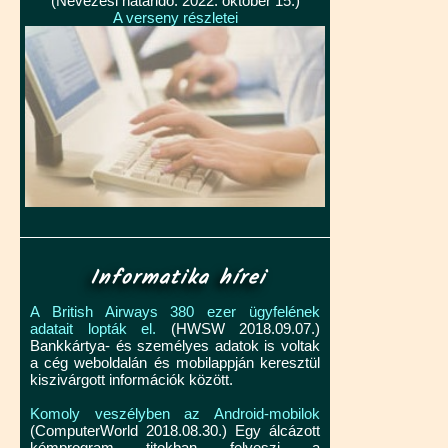
(Nevezési határidő: 2022. október 15.)
A verseny részletei
Informatika hírei
A British Airways 380 ezer ügyfelének
adatait lopták el.
(HWSW 2018.09.07.)
Bankkártya- és személyes adatok is voltak
a cég weboldalán és mobilappján keresztül
kiszivárgott információk között.
Komoly veszélyben az Android-mobilok
(ComputerWorld 2018.08.30.) Egy álcázott
kémprogram titokban felveszi a