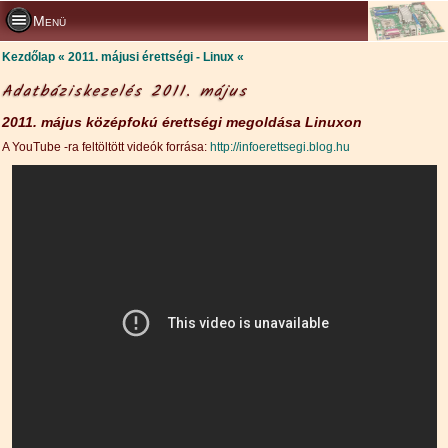
Menü
Kezdőlap
2011. májusi érettségi - Linux
Adatbáziskezelés 2011. május
2011. május középfokú érettségi megoldása Linuxon
A YouTube -ra feltöltött videók forrása:
http://infoerettsegi.blog.hu