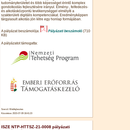
tudományterületet és több képességet érintő komplex
gondolkodás fejlesztésére irányul. Élmény-, felfedezés-
és alkotásközpontú tevékenységgel elmélyíti a
szakterületi digitális kompetenciákat. Eredményképpen
tárgyiasult alkotás jön létre egy honlap formájában.
A pályázat beszámolója:
Pályázati beszámoló
(710
KB)
A pályázatot támogatta:
Szerző: Webfejlesztes
Közzétéve: 2023-07-09 18:41:23
ISZE NTP-HTTSZ-21-0008 pályázati