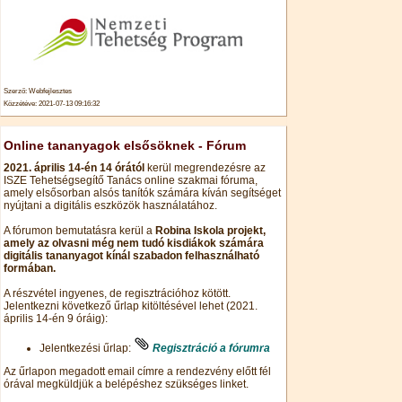
Szerző: Webfejlesztes
Közzétéve: 2021-07-13 09:16:32
Online tananyagok elsősöknek - Fórum
2021. április 14-én 14 órától
kerül megrendezésre az
ISZE Tehetségsegítő Tanács online szakmai fóruma,
amely elsősorban alsós tanítók számára kíván segítséget
nyújtani a digitális eszközök használatához.
A fórumon bemutatásra kerül a
Robina Iskola projekt,
amely az olvasni még nem tudó kisdiákok számára
digitális tananyagot kínál szabadon felhasználható
formában.
A részvétel ingyenes, de regisztrációhoz kötött.
Jelentkezni következő űrlap kitöltésével lehet (2021.
április 14-én 9 óráig):
Jelentkezési űrlap:
Regisztráció a fórumra
Az űrlapon megadott email címre a rendezvény előtt fél
órával megküldjük a belépéshez szükséges linket.