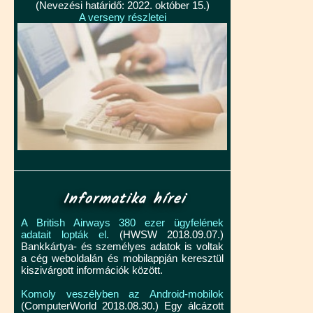
(Nevezési határidő: 2022. október 15.)
A verseny részletei
Informatika hírei
A British Airways 380 ezer ügyfelének
adatait lopták el.
(HWSW 2018.09.07.)
Bankkártya- és személyes adatok is voltak
a cég weboldalán és mobilappján keresztül
kiszivárgott információk között.
Komoly veszélyben az Android-mobilok
(ComputerWorld 2018.08.30.) Egy álcázott