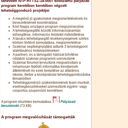
tanévben NTP-HTTSZ-18-0007 kódszámú pályázati
program keretében keretében végzett
tehetséggondozó projektjei
A meglévő jó gyakorlatok megismertetésének és
bevezetésének koordinálása
Kód Napja országos program megszervezése
A tehetségsegítők közötti információáramlás
elősegítése, információs felületet működtetése
A tanács tehetségsegítő tevékenységének széles
körben történő bemutatása, megismertetése
Szakmai segítségnyújtást adtunk 3 tehetségpont
alakításához kistelepüléseken
A partneri, és a támogatói hálózat bővítése
céljából szakmai programot szerveztünk
Szakmai fórumot terveztünk megvalósítani a
rohamosan fejlődő informatika trendjeinek
áttekintését és ezek beépítése az általános
iskolai, illetve a középiskolai tehetséggondozásba
témakörben
Tehetséggondozó szakembereknek team munkát,
esetmegbeszéléseket szerveztünk egyéni- vagy
csoportos szupervízió keretében
A program részletes bemutatása:
Pályázati
beszámoló
(73 KB)
A program megvalósítását támogatták