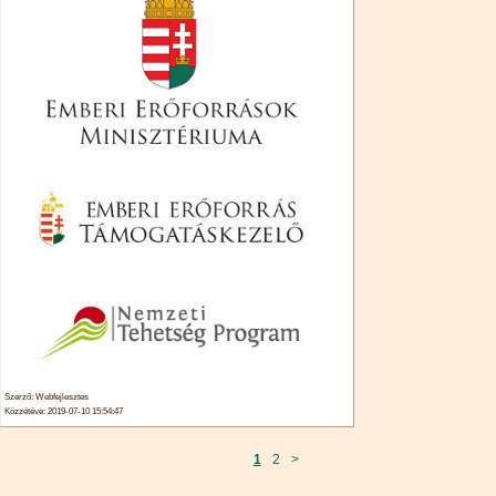
Szerző: Webfejlesztes
Közzétéve: 2019-07-10 15:54:47
1
2
>