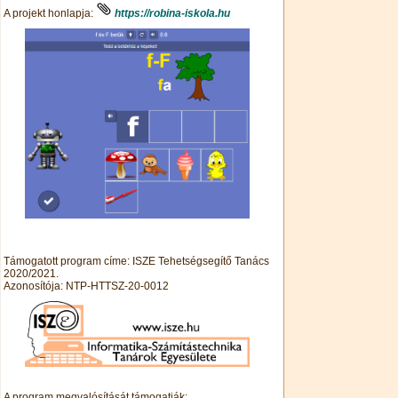
A projekt honlapja:
https://robina-iskola.hu
Támogatott program címe: ISZE Tehetségsegítő Tanács
2020/2021.
Azonosítója: NTP-HTTSZ-20-0012
A program megvalósítását támogatják: