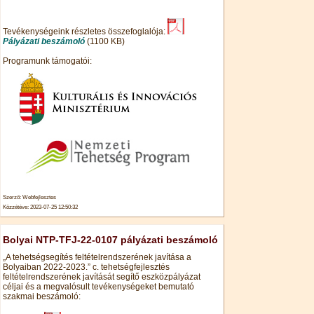
Tevékenységeink részletes összefoglalója:
Pályázati beszámoló
(1100 KB)
Programunk támogatói:
Szerző: Webfejlesztes
Közzétéve: 2023-07-25 12:50:32
Bolyai NTP-TFJ-22-0107 pályázati beszámoló
„A tehetségsegítés feltételrendszerének javítása a
Bolyaiban 2022-2023.” c. tehetségfejlesztés
feltételrendszerének javítását segítő eszközpályázat
céljai és a megvalósult tevékenységeket bemutató
szakmai beszámoló: