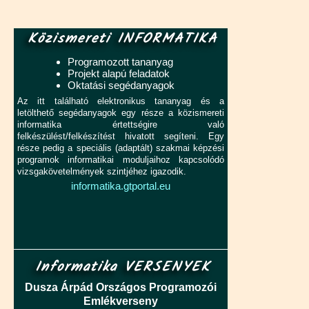
Közismereti INFORMATIKA
Programozott tananyag
Projekt alapú feladatok
Oktatási segédanyagok
Az itt található elektronikus tananyag és a
letölthető segédanyagok egy része a közismereti
informatika értettségire való
felkészülést/felkészítést hivatott segíteni. Egy
része pedig a speciális (adaptált) szakmai képzési
programok informatikai moduljaihoz kapcsolódó
vizsgakövetelmények szintjéhez igazodik.
informatika.gtportal.eu
Informatika VERSENYEK
Dusza Árpád Országos Programozói
Emlékverseny