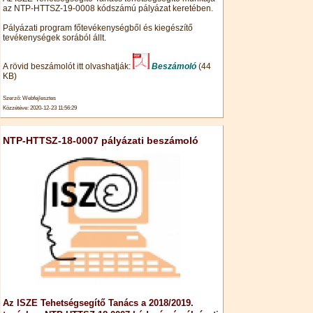
az NTP-HTTSZ-19-0008 kódszámú pályázat keretében.
Pályázati program főtevékenységből és kiegészítő
tevékenységek sorából állt.
A rövid beszámolót itt olvashatják:
Beszámoló
(44
KB)
Szerző: Webfejlesztes
Közzétéve: 2020-12-23 11:56:29
NTP-HTTSZ-18-0007 pályázati beszámoló
Az ISZE Tehetségsegítő Tanács a 2018/2019.