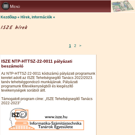
Menü
Kezdőlap
Hírek, információk
ISZE hírek
1
2
>
ISZE NTP-HTTSZ-22-0011 pályázati
beszámoló
Az NTP-HTTSZ-22-0011 kódszámú pályázati programunk
keretet adott az ISZE Tehetségsegítő Tanács 2022/2023.
tanév tehetséggondozó munkájának. Pályázati
programunk főtevékenységből és kiegészítő
tevékenységek sorából állt.
Támogatott program címe: „ISZE Tehetségsegítő Tanács
2022-2023”