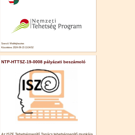
Szerző: Webfejlesztes
Közzétéve: 2024-09-15 13:34:52
NTP-HTTSZ-19-0008 pályázati beszámoló
Az ISZE Tehetségsegítő Tanács tehetségsegítő munkája