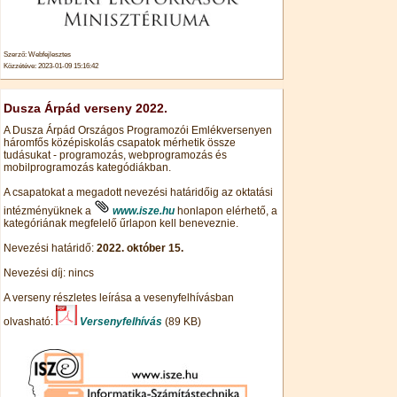
Szerző: Webfejlesztes
Közzétéve: 2023-01-09 15:16:42
Dusza Árpád verseny 2022.
A Dusza Árpád Országos Programozói Emlékversenyen
háromfős középiskolás csapatok mérhetik össze
tudásukat - programozás, webprogramozás és
mobilprogramozás kategódiákban.
A csapatokat a megadott nevezési határidőig az oktatási
intézményüknek a
www.isze.hu
honlapon elérhető, a
kategóriának megfelelő űrlapon kell beneveznie.
Nevezési határidő:
2022. október 15.
Nevezési díj: nincs
A verseny részletes leírása a vesenyfelhívásban
olvasható:
Versenyfelhívás
(89 KB)