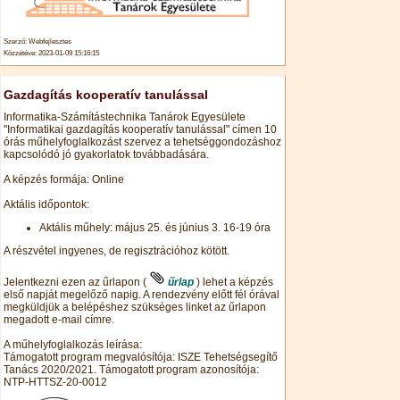
Szerző: Webfejlesztes
Közzétéve: 2023-01-09 15:16:15
Gazdagítás kooperatív tanulással
Informatika-Számítástechnika Tanárok Egyesülete
"Informatikai gazdagítás kooperatív tanulással" címen 10
órás műhelyfoglalkozást szervez a tehetséggondozáshoz
kapcsolódó jó gyakorlatok továbbadására.
A képzés formája: Online
Aktális időpontok:
Aktális műhely: május 25. és június 3. 16-19 óra
A részvétel ingyenes, de regisztrációhoz kötött.
Jelentkezni ezen az űrlapon (
űrlap
) lehet a képzés
első napját megelőző napig. A rendezvény előtt fél órával
megküldjük a belépéshez szükséges linket az űrlapon
megadott e-mail címre.
A műhelyfoglalkozás leírása:
Támogatott program megvalósítója: ISZE Tehetségsegítő
Tanács 2020/2021. Támogatott program azonosítója:
NTP-HTTSZ-20-0012