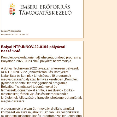
Szerző: Webfejlesztes
Közzétéve: 2023-07-09 18:41:40
Bolyai NTP-INNOV-22-0194 pályázati
beszámoló
Komplex gyakorlat orientált tehetséggondozó program a
Bolyaiban 2022-2023 című pályázat beszámolója.
A Bolyai Technikum 2022 tavaszán sikeresen pályázott
az NTP-INNOV-22 „Innovatív tanulási környezet
kialakítása és komplex tehetségsegítő programok
megvalósítása” pályázati felhívás keretében „Komplex
gyakorlat orientált tehetséggondozó program a
Bolyaiban” c. műszaki tudományokat és
természettudományokat érintő, a résztvevők logikai-
matematikai; térbeli-vizuális és interperszonális
területeinek fejlesztésére irányuló tehetségprogramjának
megvalósítására.
A program célja olyan új, innovatív, digitális tanulási
környezet kialakítása, ahol 21. sz. tanulási technikákkal
az algoritmikusgondolkodás, programozás területén több